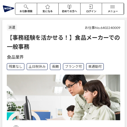
お仕事検索
気になる
初めての方へ
ログイン
メニュー
派遣
お仕事No.6402240009
【事務経験を活かせる！】食品メーカーでの
一般事務
食品業界
残業なし
土日祝休み
長期
ブランク可
車通勤可