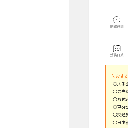
勤務時間
勤務日数
おす
〇大手
〇最先
〇お休
〇車or
〇交通
〇日本