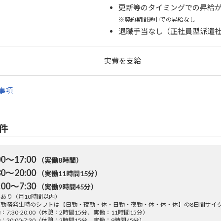
更新等のタイミングでの昇給
※契約期間途中での昇給なし
退職手当なし（正社員型派遣
実費を支給
事項
件
00～17:00
（実働8時間）
30～20:00
（実働11時間15分）
:00～7:30
（実働9時間45分）
あり（月10時間以内）
代勤務発生時のシフトは【日勤・夜勤・休・日勤・夜勤・休・休・休】の8日間サイ
：7:30-20:00（休憩：2時間15分、実働：11時間15分）
：20:00-7:30（休憩：2時間15分、実働：9時間45分）