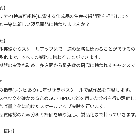
的】
リティ(持続可能性)に資する化成品の生産技術開発を担当します。
と一緒に新しい製品開発に携わりませんか？
細】
ル実験からスケールアップまで一連の業務に関わることができるの
品化まで、すべての業務に携わることができます。
機器の実務も詰め、多方面から最先端の研究に携われるチャンスで
れ
指示(レシピあり)に基づきラボスケールで試作品を作製します。
ペックを確かめるためGC・HPLCなどを用いた分析を行い評価し
ば量産化に向けたスケールアップ実験を行います。
質確認のため分析と評価を繰り返し、製品化まで持っていきま
、技術】