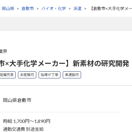
岡山県
倉敷市
バイオ・化学
派遣
【倉敷市×大手化学メ
業界
市×大手化学メーカー】新素材の研究開発
設備充実
未経験可
指導が丁寧
車通勤可
岡山県倉敷市
時給 1,700円〜1,890円
通勤交通費 別途支給