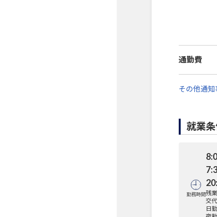
通勤費
その他通知
就業条
8:
7:
20
残業
勤務時間
交
日勤
夜勤