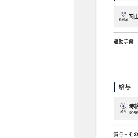
岡
勤務地
通勤手段
給与
時給
給与
※別
賞与・そ