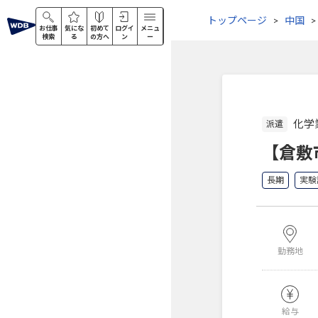
トップページ
中国
お仕事
気にな
初めて
ログイ
メニュ
検索
る
の方へ
ン
ー
化学
派遣
【倉敷
長期
実験
勤務地
給与