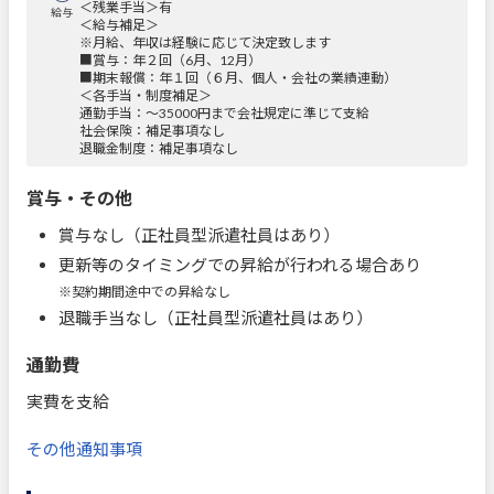
＜残業手当＞有
給与
＜給与補足＞
※月給、年収は経験に応じて決定致します
■賞与：年２回（6月、12月）
■期末報償：年１回（６月、個人・会社の業績連動）
＜各手当・制度補足＞
通勤手当：～35000円まで会社規定に準じて支給
社会保険：補足事項なし
退職金制度：補足事項なし
賞与・その他
賞与なし（正社員型派遣社員はあり）
更新等のタイミングでの昇給が行われる場合あり
※契約期間途中での昇給なし
退職手当なし（正社員型派遣社員はあり）
通勤費
実費を支給
その他通知事項