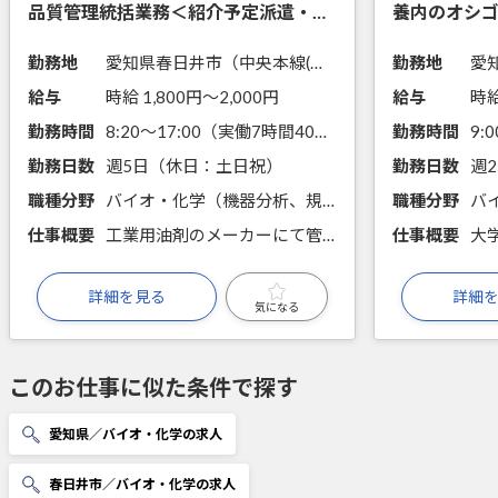
品質管理統括業務＜紹介予定派遣・正
養内のオシ
社員＞
9月スタート
勤務地
愛知県春日井市（中央本線(名古屋－塩尻)勝川駅から徒歩15分）
勤務地
給与
時給 1,800円〜2,000円
給与
時給
勤務時間
8:20～17:00（実働7時間40分）
勤務時間
9:
勤務日数
週5日（休日：土日祝）
勤務日数
週
職種分野
バイオ・化学（機器分析、規格・規範に関する知識）
職種分野
仕事概要
工業用油剤のメーカーにて管理職の募集です。化学物質の規制に関する法対応、顧客対応やまた品質管理部門の統括業務をお任せいたします。 メーカーなどで品質管理の経験がある方におすすめです。
仕事概要
詳細を見る
詳細
気になる
このお仕事に似た条件で探す
愛知県／バイオ・化学の求人
春日井市／バイオ・化学の求人