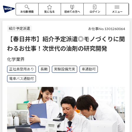
お仕事検索
気になる
初めての方へ
ログイン
メニュー
紹介予定派遣
お仕事No.1301260064
【春日井市】紹介予定派遣◎モノづくりに関
わるお仕事！次世代の油剤の研究開発
化学業界
正社員登用あり
長期
実験設備充実
車通勤可
電車バス通勤可