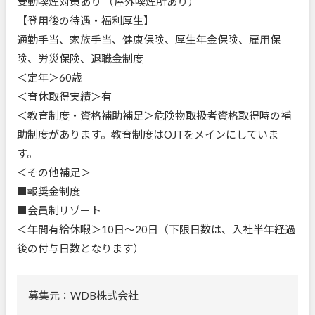
受動喫煙対策あり （屋外喫煙所あり）
【登用後の待遇・福利厚生】
通勤手当、家族手当、健康保険、厚生年金保険、雇用保
険、労災保険、退職金制度
＜定年＞60歳
＜育休取得実績＞有
＜教育制度・資格補助補足＞危険物取扱者資格取得時の補
助制度があります。教育制度はOJTをメインにしていま
す。
＜その他補足＞
■報奨金制度
■会員制リゾート
＜年間有給休暇＞10日～20日（下限日数は、入社半年経過
後の付与日数となります）
募集元：WDB株式会社