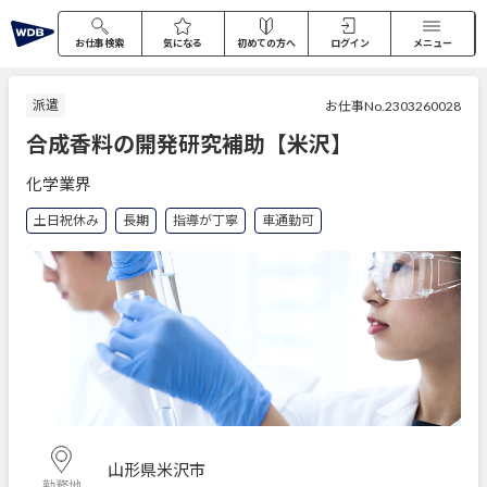
お仕事検索
気になる
初めての方へ
ログイン
メニュー
派遣
お仕事No.2303260028
合成香料の開発研究補助【米沢】
化学業界
土日祝休み
長期
指導が丁寧
車通勤可
山形県米沢市
勤務地