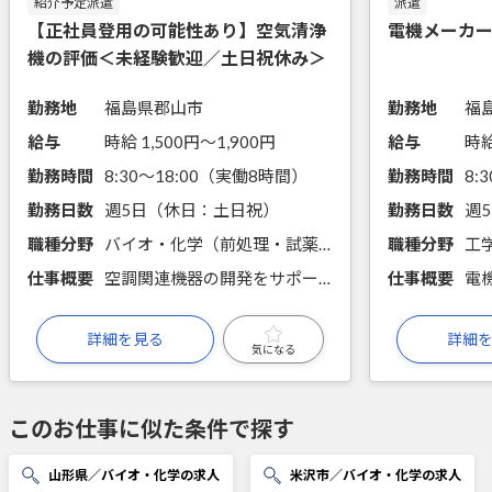
紹介予定派遣
派遣
【正社員登用の可能性あり】空気清浄
電機メーカ
機の評価＜未経験歓迎／土日祝休み＞
勤務地
福島県郡山市
勤務地
福
給与
時給 1,500円〜1,900円
給与
時給
勤務時間
8:30～18:00（実働8時間）
勤務時間
勤務日数
週5日（休日：土日祝）
勤務日数
週
職種分野
バイオ・化学（前処理・試薬調製、手分析、機器分析）
職種分野
仕事概要
空調関連機器の開発をサポートする企業です。誰もが知る大手家電メーカーの空気清浄機、エアコンなどの性能評価・改善のための試験法を開発します。丁寧な指導がありますので実務経験不問です！
仕事概要
詳細を見る
詳細
気になる
このお仕事に似た条件で探す
山形県／バイオ・化学の求人
米沢市／バイオ・化学の求人