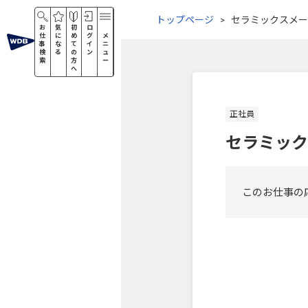
トップページ
セラミックスメー
お
気
初
ロ
仕
に
め
グ
メ
事
な
て
イ
ニ
検
る
の
ン
ュ
索
方
ー
へ
正社員
セラミック
このお仕事の