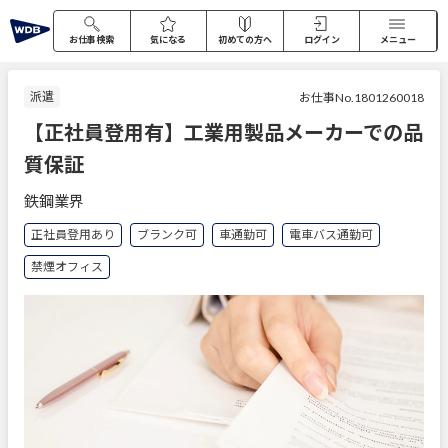
お仕事検索
気になる
初めての方へ
ログイン
メニュー
派遣
お仕事No.1801260018
【正社員登用有】工業用製品メーカーでの品
質保証
鉄鋼業界
正社員登用あり
ブランク可
車通勤可
電車バス通勤可
禁煙オフィス