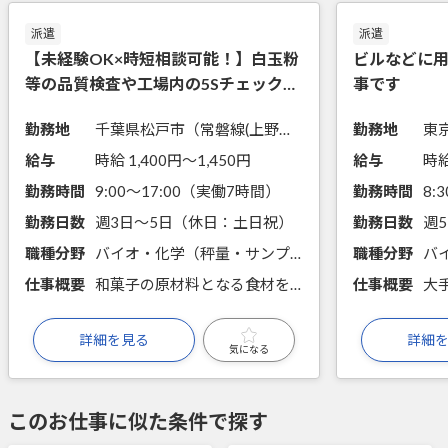
派遣
派遣
【未経験OK×時短相談可能！】白玉粉
ビルなどに
等の品質検査や工場内の5Sチェック点
事です
検
勤務地
千葉県松戸市（常磐線(上野－仙台)松戸駅から徒歩6分）
勤務地
給与
時給 1,400円〜1,450円
給与
時給
勤務時間
9:00～17:00（実働7時間）
勤務時間
勤務日数
週3日～5日（休日：土日祝）
勤務日数
週
職種分野
バイオ・化学（秤量・サンプリング・分注、前処理・試薬調製、手分析、食品成分簡易分析(糖度計等)、細胞培養・分取、微生物培養）
職種分野
仕事概要
和菓子の原材料となる食材を製造している老舗の食品会社です。長く必要とされてきた会社で、未経験からスキルを習得して、品質をチェックする品質管理のお仕事に携わりませんか？
仕事概要
詳細を見る
詳細
気になる
このお仕事に似た条件で探す