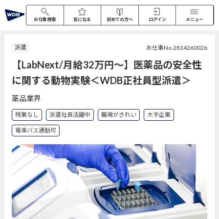
お仕事検索
気になる
初めての方へ
ログイン
メニュー
派遣
お仕事No.2814260026
【LabNext/月給32万円～】医薬品の安全性
に関する動物実験＜WDB正社員型派遣＞
薬品業界
残業なし
派遣社員活躍中
職場がきれい
大手企業
電車バス通勤可