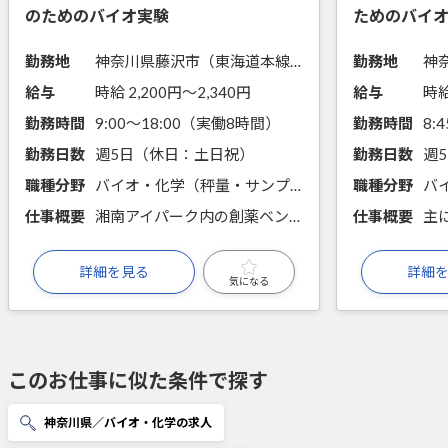
のためのバイオ実験
ためのバイ
勤務地
神奈川県藤沢市（東海道本線(東京－熱海)藤沢駅からバス12分）
勤務地
給与
時給 2,200円〜2,340円
給与
時給
勤務時間
9:00～18:00（実働8時間）
勤務時間
勤務日数
週5日（休日：土日祝）
勤務日数
週
職種分野
バイオ・化学（秤量・サンプリング・分注、細胞培養・分取、タンパク質実験）
職種分野
仕事概要
湘南アイパーク内の創薬ベンチャー。新規創薬のため、社員の指示に従って細胞培養やウェスタンブロッティングを実施します。週4や時短相談OKです★
仕事概要
詳細を見る
詳細
気になる
このお仕事に似た条件で探す
神奈川県／バイオ・化学の求人