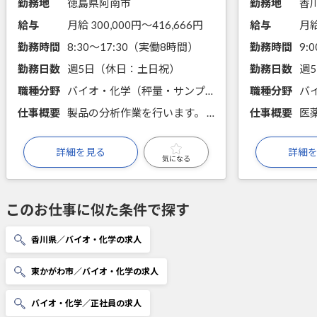
勤務地
徳島県阿南市
勤務地
香
給与
月給 300,000円〜416,666円
給与
月給
勤務時間
8:30～17:30（実働8時間）
勤務時間
9:
勤務日数
週5日（休日：土日祝）
勤務日数
週
職種分野
バイオ・化学（秤量・サンプリング・分注、前処理・試薬調製、手分析、機器分析、顕微鏡観察、細胞培養・分取、微生物培養）
職種分野
仕事概要
製品の分析作業を行います。 主に、薬品の中に成分が必要量入っているかの検査を実施します。
仕事概要
詳細を見る
詳細
気になる
このお仕事に似た条件で探す
香川県／バイオ・化学の求人
東かがわ市／バイオ・化学の求人
バイオ・化学／正社員の求人