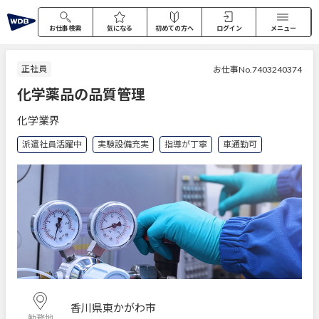
お仕事検索
気になる
初めての方へ
ログイン
メニュー
正社員
お仕事No.7403240374
化学薬品の品質管理
化学業界
派遣社員活躍中
実験設備充実
指導が丁寧
車通勤可
香川県東かがわ市
勤務地