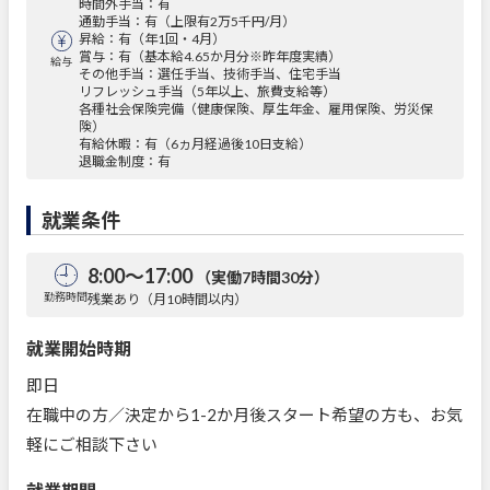
時間外手当：有
通勤手当：有（上限有2万5千円/月）
昇給：有（年1回・4月）
賞与：有（基本給4.65か月分※昨年度実績）
給与
その他手当：選任手当、技術手当、住宅手当
リフレッシュ手当（5年以上、旅費支給等）
各種社会保険完備（健康保険、厚生年金、雇用保険、労災保
険）
有給休暇：有（6ヵ月経過後10日支給）
退職金制度：有
就業条件
8:00～17:00
（実働7時間30分）
勤務時間
残業あり（月10時間以内）
就業開始時期
即日
在職中の方／決定から1-2か月後スタート希望の方も、お気
軽にご相談下さい