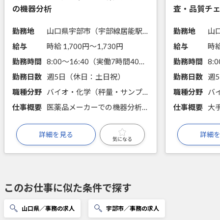
の機器分析
査・品質チ
勤務地
山口県宇部市（宇部線居能駅から徒歩10分）
勤務地
給与
時給 1,700円〜1,730円
給与
時給
勤務時間
8:00～16:40（実働7時間40分）
勤務時間
勤務日数
週5日（休日：土日祝）
勤務日数
職種分野
バイオ・化学（秤量・サンプリング・分注、前処理・試薬調製、手分析、機器分析、微生物培養）
職種分野
仕事概要
医薬品メーカーでの機器分析のお仕事です！経験を活かすチャンスです！
仕事概要
詳細を見る
詳細
気になる
このお仕事に似た条件で探す
山口県／事務の求人
宇部市／事務の求人