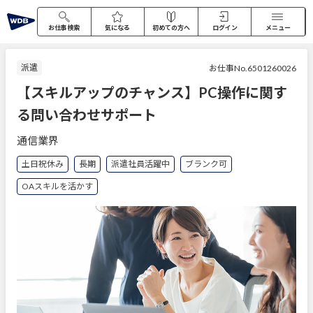
お仕事検索
気になる
初めての方へ
ログイン
メニュー
派遣
お仕事No.6501260026
【スキルアップのチャンス】PC操作に関す
る問い合わせサポート
通信業界
土日祝休み
長期
派遣社員活躍中
ブランク可
OAスキルを活かす