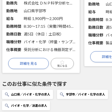
勤務先
株式会社 ＤＮＰ科学分析センター
勤務地
山
勤務地
山口県宇部市
給与
時給
給与
時給 1,900円〜2,300円
勤務時間
勤務時間
8:30～17:15（実働7時間45分）
勤務日数
週
勤務日数
週5日（休日：土日祝）
職種分野
職種分野
バイオ・化学（秤量・サンプリング・分注、前処理・試薬調製、機器分析、顕微鏡観察、規格・規範に関する知識）
仕事概要
仕事概要
受託分析における機器測定データ解析と報告書作成業務
詳細
詳細を見る
気になる
このお仕事に似た条件で探す
山口県／バイオ・化学の求人
宇部市／バイオ・化学の求人
バイオ・化学／派遣の求人