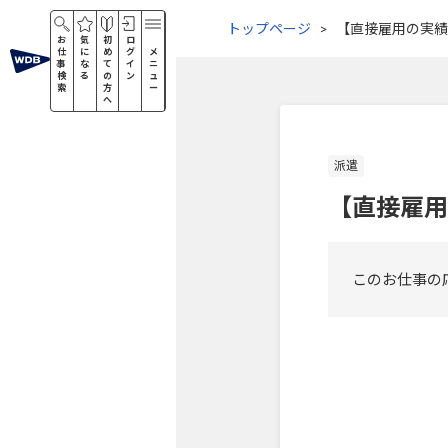
トップページ
【直接雇用の実績
お
気
初
ロ
仕
に
め
グ
メ
事
な
て
イ
ニ
検
る
の
ン
ュ
索
方
ー
へ
派遣
【直接雇用
このお仕事の