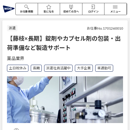
お仕事検索
気になる
初めての方へ
ログイン
メニュー
派遣
お仕事No.1701260010
【藤枝×長期】錠剤やカプセル剤の包装・出
荷準備など製造サポート
薬品業界
土日祝休み
長期
派遣社員活躍中
大手企業
車通勤可