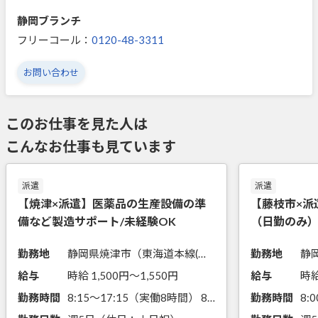
静岡ブランチ
フリーコール：
0120-48-3311
お問い合わせ
このお仕事を見た人は
こんなお仕事も見ています
派遣
派遣
【焼津×派遣】医薬品の生産設備の準
【藤枝市×派
備など製造サポート/未経験OK
（日勤のみ
勤務地
静岡県焼津市（東海道本線(熱海－米原)西焼津駅からバス20分）
勤務地
静
給与
時給 1,500円〜1,550円
給与
時給
勤務時間
8:15～17:15（実働8時間） 8:15～15:30（実働6時間15分）
勤務時間