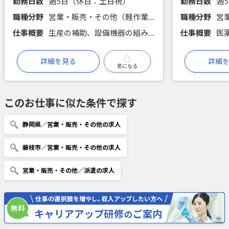
勤務日数
週5日（休日：土日祝）
勤務日数
職種分野
営業・販売・その他（軽作業）
職種分野
仕事概要
生産の補助、設備機器の組み立て、洗浄業務、容器洗浄。
仕事概要
詳細を見る
詳細
気になる
このお仕事に似た条件で探す
静岡県／営業・販売・その他の求人
藤枝市／営業・販売・その他の求人
営業・販売・その他／派遣の求人