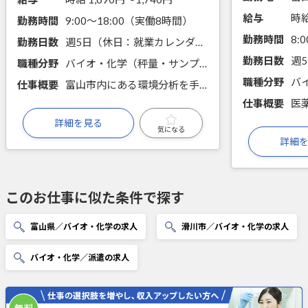
給与
時給
勤務時間
9:00～18:00（実働8時間）
勤務時間
8:
勤務日数
週5日（休日：就業カレンダーに準ずる）
勤務日数
職種分野
バイオ・化学（秤量・サンプリング・分注、前処理・試薬調製、手分析、機器分析、微生物培養）
職種分野
仕事概要
富山市内にある環境分析を手掛ける会社でのお仕事です。今回は、分析機器を用いた環境分析とデータ報告を担当します。 未経験・ブランクありでもご応募可能です。
仕事概要
詳細を見る
気になる
詳細
このお仕事に似た条件で探す
富山県／バイオ・化学の求人
滑川市／バイオ・化学の求人
バイオ・化学／派遣の求人