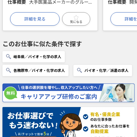
仕事概要
大手医薬品メーカーのグループ企業で、バリデーション業務（分析機器の校正や管理）を行います。分析経験があればバリデーションの経験は不問です。まずはお気軽にお問合せください。
仕事概要
詳細を見る
詳細
気になる
このお仕事に似た条件で探す
岐阜県／バイオ・化学の求人
各務原市／バイオ・化学の求人
バイオ・化学／派遣の求人