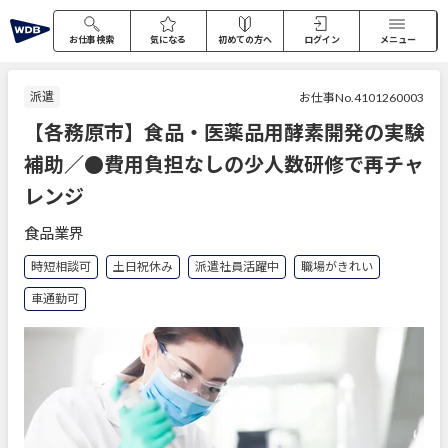
お仕事検索
気になる
初めての方へ
ログイン
メニュー
派遣
お仕事No.4101260003
【各務原市】食品・医薬品用酵素開発の実験
補助／●費用負担なしの少人数研修で再チャ
レンジ
食品業界
時短相談可
土日祝休み
派遣社員活躍中
職場がきれい
車通勤可