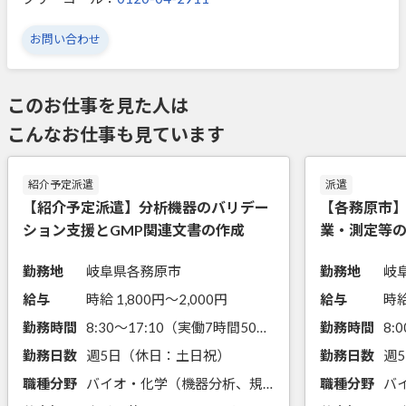
お問い合わせ
このお仕事を見た人は
こんなお仕事も見ています
紹介予定派遣
派遣
【紹介予定派遣】分析機器のバリデー
【各務原市
ション支援とGMP関連文書の作成
業・測定等
相談OK！
勤務地
岐阜県各務原市
勤務地
岐
給与
時給 1,800円〜2,000円
給与
時給
勤務時間
8:30～17:10（実働7時間50分）
勤務時間
勤務日数
週5日（休日：土日祝）
勤務日数
週
職種分野
バイオ・化学（機器分析、規格・規範に関する知識）
職種分野