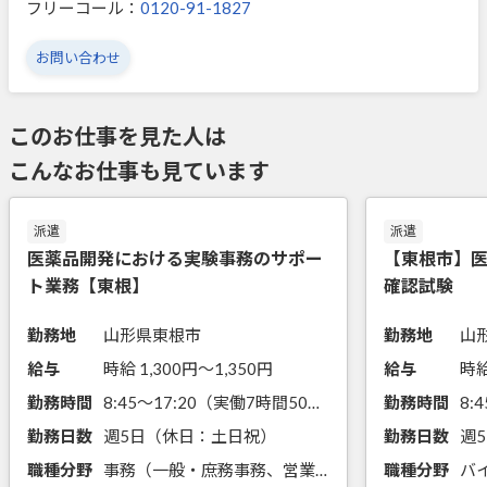
フリーコール：
0120-91-1827
お問い合わせ
このお仕事を見た人は
こんなお仕事も見ています
派遣
派遣
医薬品開発における実験事務のサポー
【東根市】
ト業務【東根】
確認試験
勤務地
山形県東根市
勤務地
給与
時給 1,300円〜1,350円
給与
時給
勤務時間
8:45～17:20（実働7時間50分）
勤務時間
勤務日数
週5日（休日：土日祝）
勤務日数
週
職種分野
事務（一般・庶務事務、営業事務、生産管理事務）
職種分野