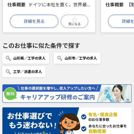
仕事概要
ドイツに本社を置く、世界最大規模を誇る外資系製薬企業です、研究現場に必要な設備の清掃や原料の在庫管理、そのほか測定結果の入力補助など、事務庶務業務を行いながら医薬品開発のサポートをいただきます。
仕事概要
詳細を見る
詳細
気になる
このお仕事に似た条件で探す
山形県／工学の求人
山形市／工学の求人
工学／派遣の求人