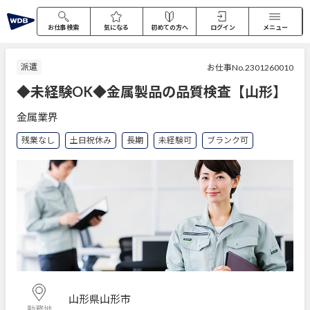
お仕事検索
気になる
初めての方へ
ログイン
メニュー
派遣
お仕事No.2301260010
◆未経験OK◆金属製品の品質検査【山形】
金属業界
残業なし
土日祝休み
長期
未経験可
ブランク可
山形県山形市
勤務地