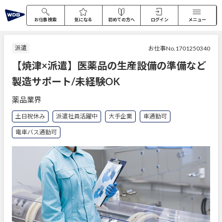
お仕事検索
気になる
初めての方へ
ログイン
メニュー
派遣
お仕事No.1701250340
【焼津×派遣】医薬品の生産設備の準備など
製造サポート/未経験OK
薬品業界
土日祝休み
派遣社員活躍中
大手企業
車通勤可
電車バス通勤可