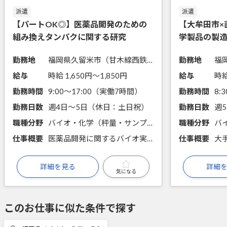
派遣
派遣
【パートOK◎】医薬品開発のための
【大牟田市×
組み換えタンパクに関する研究
学製品の製
勤務地
福岡県久留米市（甘木線西鉄久留米駅からバス15分）
勤務地
給与
時給 1,650円〜1,850円
給与
時給
勤務時間
9:00～17:00（実働7時間）
勤務時間
勤務日数
週4日～5日（休日：土日祝）
勤務日数
職種分野
バイオ・化学（秤量・サンプリング・分注、前処理・試薬調製、細胞培養・分取、微生物培養、遺伝子実験、タンパク質実験）
職種分野
仕事概要
医薬品開発に関するバイオ実験を担当します。
仕事概要
詳細を見る
詳細
気になる
このお仕事に似た条件で探す