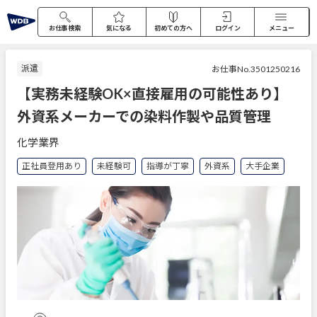
お仕事検索
気になる
初めての方へ
ログイン
メニュー
派遣
お仕事No.3501250216
【実務未経験OK×直接雇用の可能性あり】
外資系メーカーでの染料作製や品質管理
化学業界
正社員登用あり
未経験可
指導が丁寧
外資系
大手企業