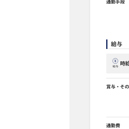
通勤手段
給与
時給
給与
賞与・そ
通勤費