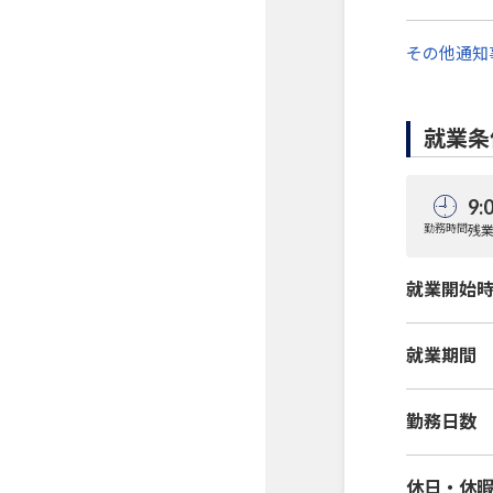
その他通知
就業条
9:
勤務時間
残
就業開始
就業期間
勤務日数
休日・休