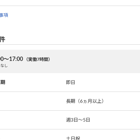
事項
件
00～17:00
（実働7時間）
業なし
時期
即日
長期（6ヵ月以上）
週3日～5日
暇
土日祝