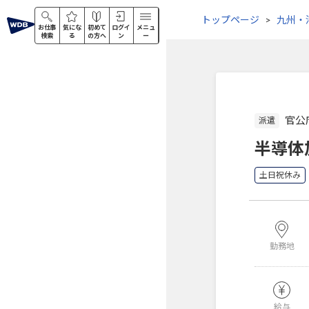
トップページ
九州・
お仕事
気にな
初めて
ログイ
メニュ
検索
る
の方へ
ン
ー
官公
派遣
半導体
土日祝休み
勤務地
給与