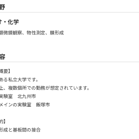
野
オ・化学
顕微鏡観察、物性測定、膜形成
容
概要】
ある私立大学です。
上、複数個所での勤務が想定されています。
実験室 北九州市
メインの実験室 飯塚市
的】
形成と基板間の接合