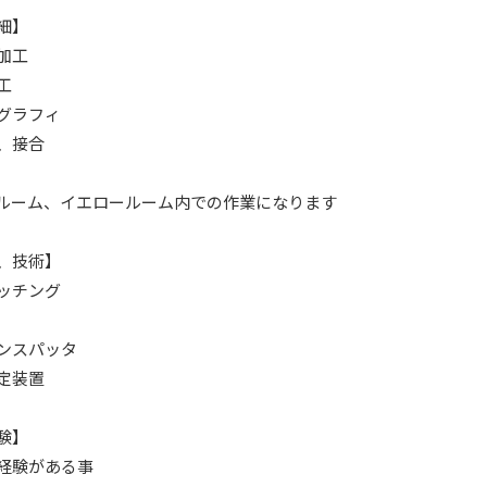
細】
加工
工
グラフィ
、接合
ルーム、イエロールーム内での作業になります
、技術】
ッチング
ンスパッタ
定装置
験】
経験がある事