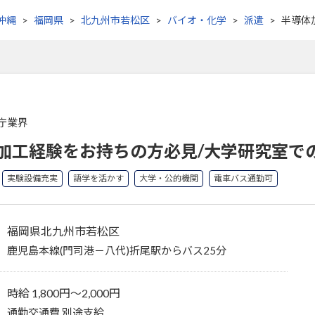
沖縄
福岡県
北九州市若松区
バイオ・化学
派遣
半導体
庁業界
加工経験をお持ちの方必見/大学研究室で
実験設備充実
語学を活かす
大学・公的機関
電車バス通勤可
福岡県北九州市若松区
鹿児島本線(門司港－八代)折尾駅からバス25分
時給 1,800円〜2,000円
通勤交通費 別途支給