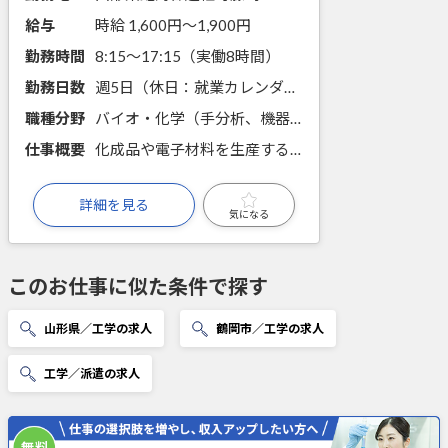
給与
時給 1,600円〜1,900円
勤務時間
8:15～17:15（実働8時間）
勤務日数
週5日（休日：就業カレンダーに準ずる）
職種分野
バイオ・化学（手分析、機器分析、規格・規範に関する知識）
仕事概要
化成品や電子材料を生産する老舗メーカーにて、高分子材料およびその原料の分析を行います。実務経験がなくても基本的な化学分析の知識があればOK。丁寧な指導でスキルを習得可能です。
詳細を見る
気になる
このお仕事に似た条件で探す
山形県／工学の求人
鶴岡市／工学の求人
工学／派遣の求人