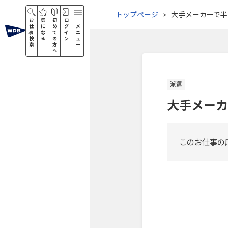
トップページ
大手メーカーで半
お
気
初
ロ
仕
に
め
グ
メ
事
な
て
イ
ニ
検
る
の
ン
ュ
索
方
ー
へ
派遣
大手メーカ
このお仕事の