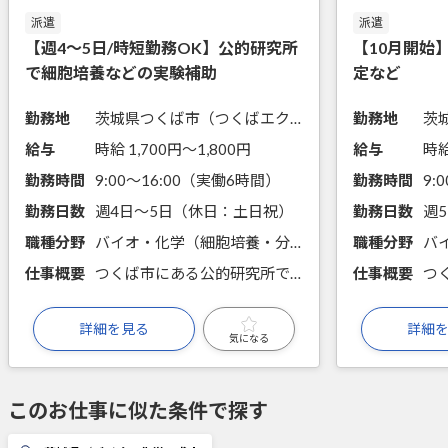
派遣
派遣
【週4～5日/時短勤務OK】公的研究所
【10月開始
で細胞培養などの実験補助
定など
勤務地
茨城県つくば市（つくばエクスプレスつくば駅からバス15分）
勤務地
給与
時給 1,700円〜1,800円
給与
時給
勤務時間
9:00～16:00（実働6時間）
勤務時間
勤務日数
週4日～5日（休日：土日祝）
勤務日数
週
職種分野
バイオ・化学（細胞培養・分取、遺伝子実験、タンパク質実験）
職種分野
仕事概要
つくば市にある公的研究所で動物細胞培養などの実験のお仕事です。週4日～5日、勤務時間は6～7時間で相談可能です。
仕事概要
詳細を見る
詳細
気になる
このお仕事に似た条件で探す