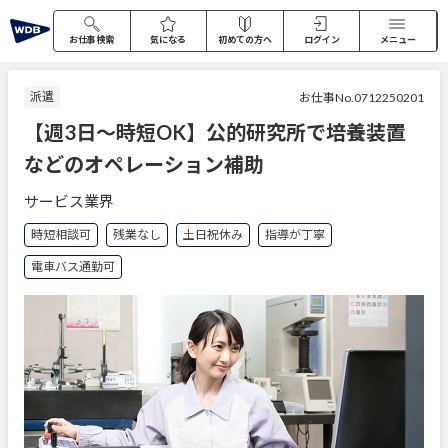
お仕事検索
気になる
初めての方へ
ログイン
メニュー
派遣
お仕事No.0712250201
【週3日～時短OK】公的研究所で培養装置
などのオペレーション補助
サービス業界
時短相談可
残業なし
土日祝休み
指導が丁寧
電車バス通勤可