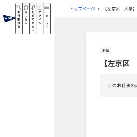
トップページ
【左京区 大学】
お
気
初
ロ
仕
に
め
グ
メ
事
な
て
イ
ニ
検
る
の
ン
ュ
索
方
ー
へ
派遣
【左京区 
このお仕事の