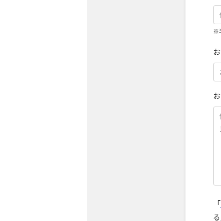
※
お
お
「
る