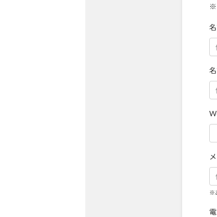
※
名
名
W
メ
※
電