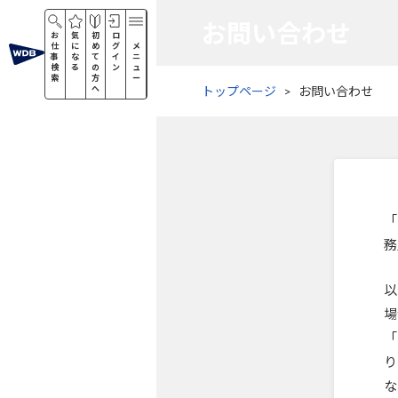
お問い合わせ
お
気
初
ロ
仕
に
め
グ
メ
事
な
て
イ
ニ
検
る
の
ン
ュ
索
方
ー
へ
トップページ
お問い合わせ
「
務
以
場
「
り
な