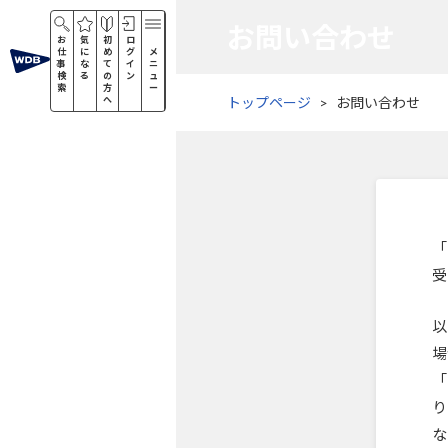
お問い合わせ
お
気
初
ロ
仕
に
め
グ
メ
事
な
て
イ
ニ
検
る
の
ン
ュ
索
方
ー
へ
トップページ
お問い合わせ
「
受
以
場
「
り
な