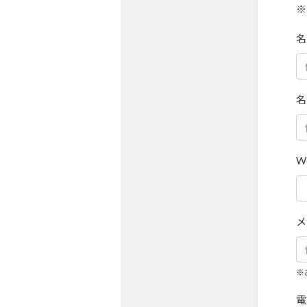
※
名
名
W
メ
※
電