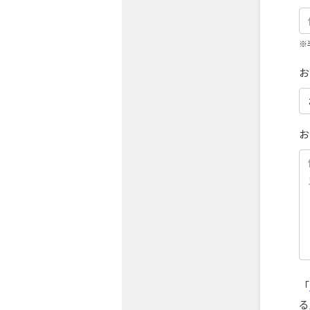
※
お
お
「
る