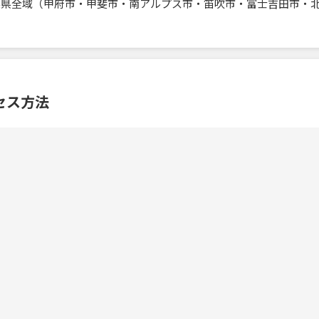
梨県全域（甲府市・甲斐市・南アルプス市・笛吹市・富士吉田市・
セス方法