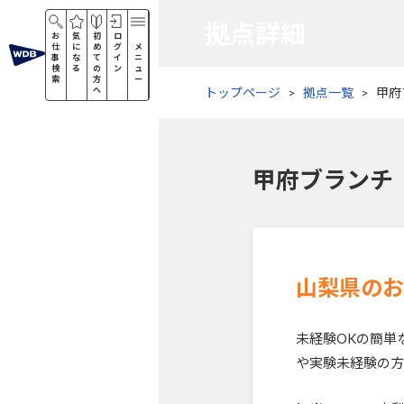
拠点詳細
お
気
初
ロ
仕
に
め
グ
メ
事
な
て
イ
ニ
検
る
の
ン
ュ
索
方
ー
へ
トップページ
拠点一覧
甲府
甲府ブランチ
山梨県のお
未経験OKの簡単
や実験未経験の方