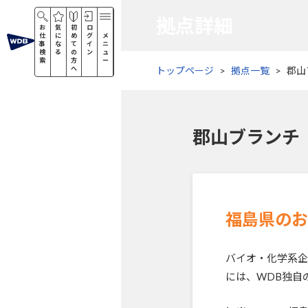
拠点詳細
お
気
初
ロ
仕
に
め
グ
メ
事
な
て
イ
ニ
検
る
の
ン
ュ
索
方
ー
へ
トップページ
拠点一覧
郡山
郡山ブランチ
福島県のお
バイオ・化学系企
には、WDB独自