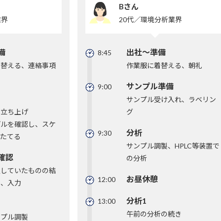
Bさん
業界
20代／環境分析業界
備
出社～準備
8:45
着替える、連絡事項
作業服に着替える、朝礼
サンプル準備
9:00
サンプル受け入れ、ラベリン
の立ち上げ
グ
プルを確認し、スケ
分析
9:30
をたてる
サンプル調製、HPLC等装置で
確認
の分析
定していたものの結
お昼休憩
12:00
し、入力
分析1
13:00
午前の分析の続き
ンプル調製