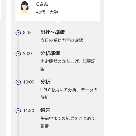
Cさん
40代／大学
出社～準備
8:45
当日の業務内容の確認
分析準備
9:00
測定機器の立ち上げ、試薬調
製
分析
10:00
HPLCを用いて分析、データの
解析
報告
11:30
午前中までの結果をまとめて
報告