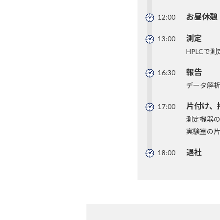
お昼休憩
12:00
測定
13:00
HPLCで測
報告
16:30
データ解
片付け、
17:00
測定機器
実験室の
退社
18:00