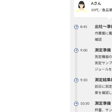
Aさん
30代／食品
出社～準
8:45
作業服に
確認
測定準備
9:00
測定機器
測定サン
ジュール
測定結果
9:30
前日に測
果を確認
測定準備
10:30
秤量、サ