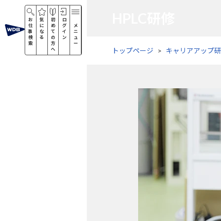
HPLC研修
お
気
初
ロ
仕
に
め
グ
メ
事
な
て
イ
ニ
検
る
の
ン
ュ
索
方
ー
へ
トップページ
キャリアアップ研