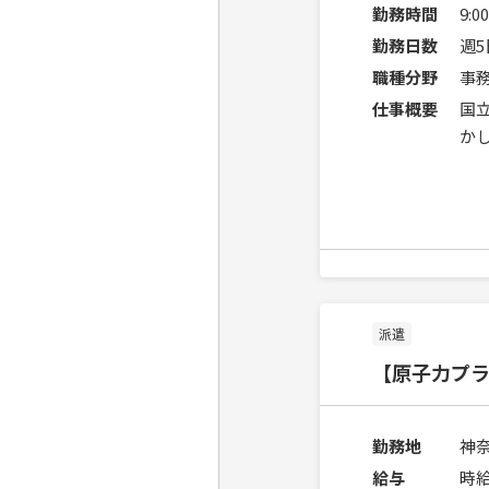
勤務時間
9:
勤務日数
週
職種分野
事
仕事概要
国
か
派遣
【原子力プ
勤務地
神
給与
時給