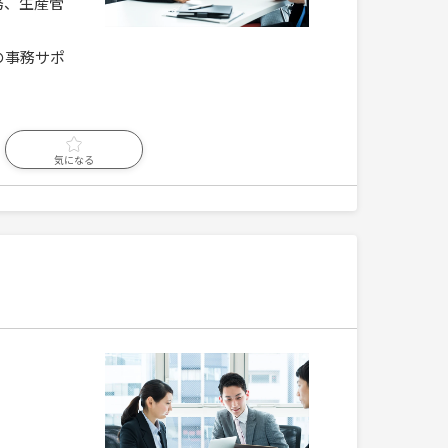
務、生産管
の事務サポ
気になる