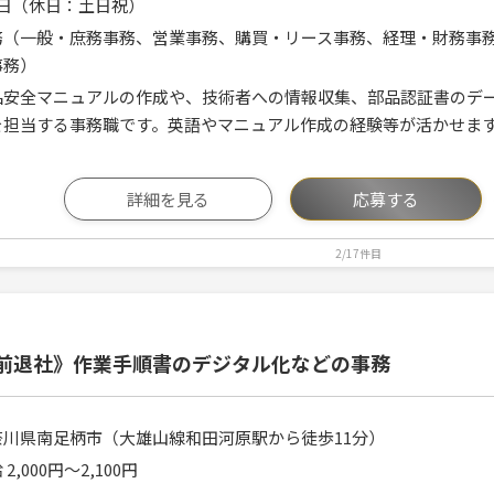
5日（休日：土日祝）
務（一般・庶務事務、営業事務、購買・リース事務、経理・財務事
事務）
品安全マニュアルの作成や、技術者への情報収集、部品認証書のデ
を担当する事務職です。英語やマニュアル作成の経験等が活かせま
詳細を見る
応募する
2/17件目
時前退社》作業手順書のデジタル化などの事務
奈川県南足柄市（大雄山線和田河原駅から徒歩11分）
 2,000円〜2,100円