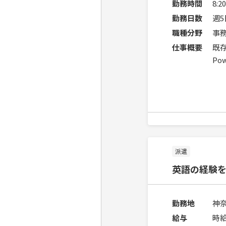
勤務時間
8:
勤務日数
週
職種分野
事
仕事概要
既
Po
派遣
英語の経験
勤務地
神
給与
時給