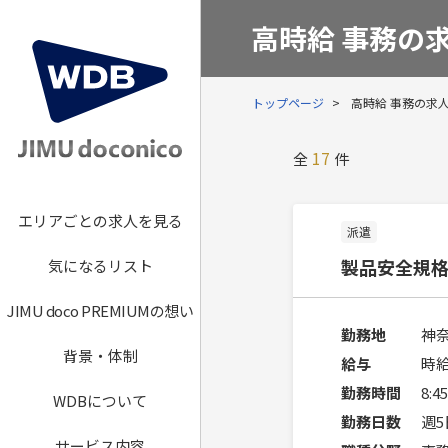
高時給 事務の
トップページ
高時給 事務の求
17
全
件
エリアごとの求人を見る
派遣
製品安全規
気になるリスト
JIMU doco PREMIUMの想い
勤務地
神
背景・体制
給与
時給
勤務時間
8:
WDBについて
勤務日数
週
サービス内容