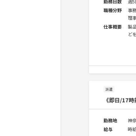
勤務日数
週
職種分野
事
理
仕事概要
製
ど
派遣
《即日/17
勤務地
神
給与
時給