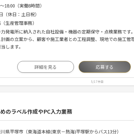
00～18:00（実働8時間）
5日（休日：土日祝）
務（生産管理事務）
子力発電所に納入された自社設備・機器の定期保守・点検業務です
ス計画の立案から、顧客や施工業者との工程調整、現地での施工管
担当します。
詳細を見る
応募する
5/17件目
めのラベル作成やPC入力業務
奈川県平塚市（東海道本線(東京－熱海)平塚駅からバス13分）