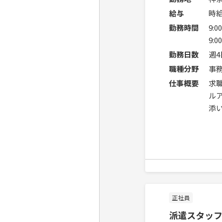
給与
時給
勤務時間
9:
9:
勤務日数
週
職種分野
事
仕事概要
求
ル
添
正社員
派遣スタッ