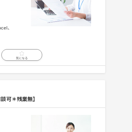
el、
気になる
相談可＊残業無】