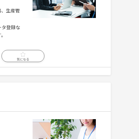
務、生産管
ータ登録な
す。
気になる