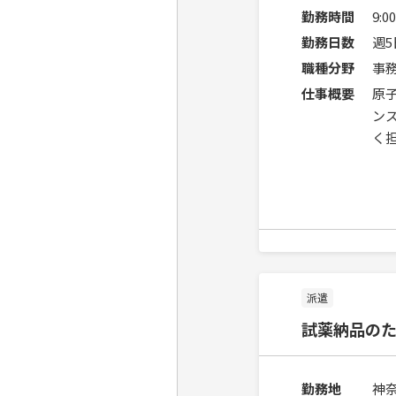
勤務時間
9:
勤務日数
週
職種分野
事
仕事概要
原
ン
く
派遣
試薬納品のた
勤務地
神