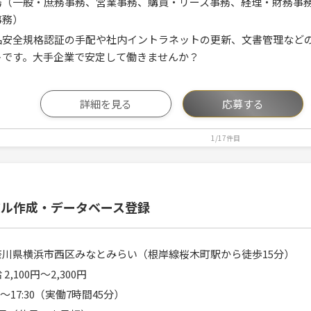
務（一般・庶務事務、営業事務、購買・リース事務、経理・財務事
事務）
品安全規格認証の手配や社内イントラネットの更新、文書管理など
トです。大手企業で安定して働きませんか？
詳細を見る
応募する
1/17件目
アル作成・データベース登録
奈川県横浜市西区みなとみらい（根岸線桜木町駅から徒歩15分）
 2,100円〜2,300円
45～17:30（実働7時間45分）