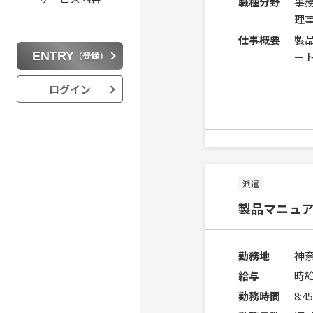
職種分野
事
理
仕事概要
製
ENTRY
ー
（登録）
ログイン
派遣
製品マニュ
勤務地
神
給与
時給
勤務時間
8: