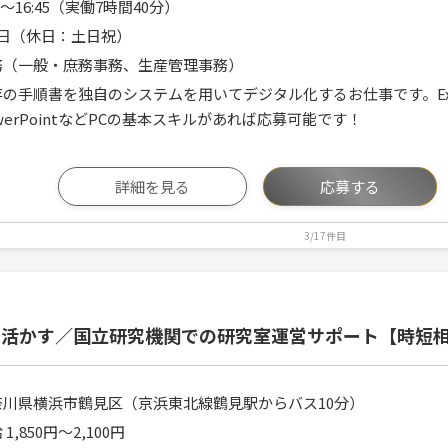
20～16:45（実働7時間40分）
5日（休日：土日祝）
務（一般・庶務事務、生産管理事務）
存の手順書を独自のシステムを用いてデジタル化するお仕事です。Exc
werPointなどPCの基本スキルがあれば応募可能です！
詳細を見る
応募する
3/17件目
を活かす／国立研究機関での研究室運営サポート【時短
奈川県横浜市鶴見区（京浜東北線鶴見駅からバス10分）
 1,850円〜2,100円