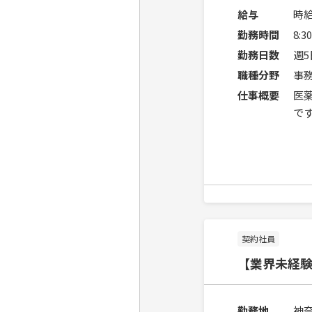
給与
時給
勤務時間
8:
勤務日数
週
職種分野
事
仕事概要
医
で
契約社員
【業界未経験
勤務地
神