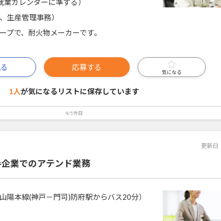
就業カレンダーに準ずる）
、生産管理事務）
ープで、耐火物メーカーです。
見る
応募する
気になる
1人
が気になるリストに
保存しています
4/5件目
更新日
手企業でのアテンド業務
山陽本線(神戸－門司)防府駅からバス20分）