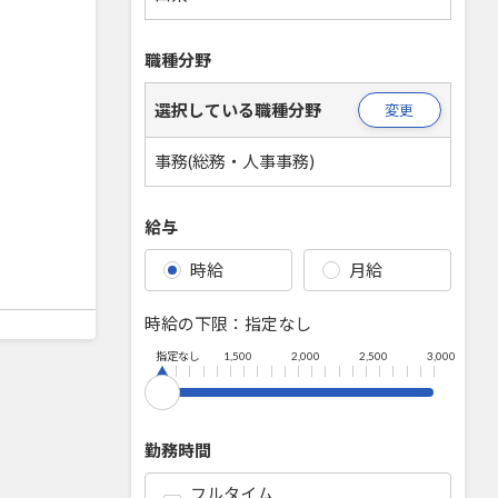
職種分野
選択している職種分野
変更
事務(総務・人事事務)
給与
時給
月給
時給の下限：
指定なし
指定なし
1,500
2,000
2,500
3,000
勤務時間
フルタイム