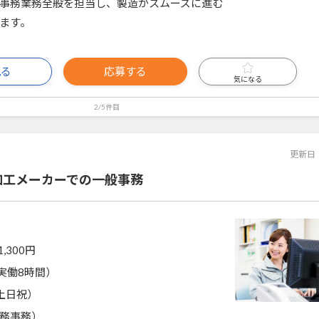
事務業務全般を担当し、製造がスムーズに進む
ます。
見る
応募する
気になる
2/5件目
更新日
加工メーカーでの一般事務
1,300円
0（実働8時間）
土日祝）
務事務）