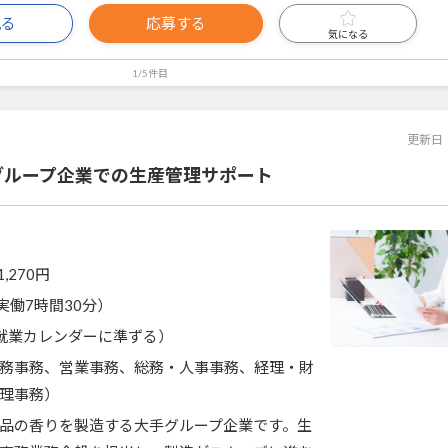
見る
応募する
気になる
1/5件目
更新日
グループ企業での生産管理サポート
1,270円
0（実働7時間30分）
就業カレンダーに準ずる）
務事務、営業事務、総務・人事事務、経理・財
理事務）
品の香りを製造する大手グループ企業です。生