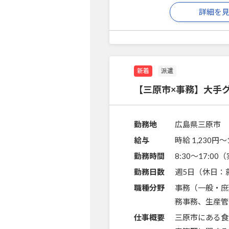
詳細を
新着
派遣
【三原市×事務】大手
勤務地
広島県三原市
給与
時給 1,230円〜
勤務時間
8:30～17:0
勤務日数
週5日（休日：
職種分野
事務（一般・庶
務事務、生産管
仕事概要
三原市にある食