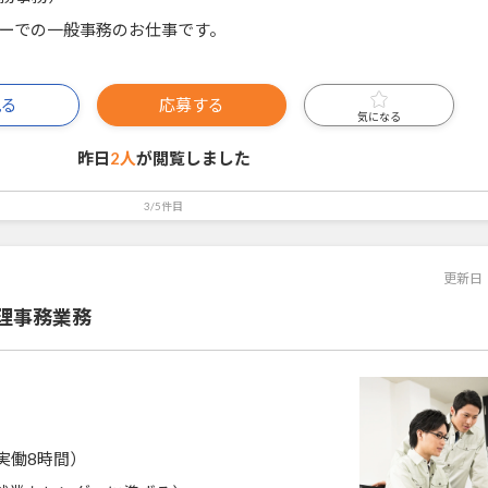
ーでの一般事務のお仕事です。
見る
応募する
気になる
昨日
2人
が閲覧しました
3/5件目
更新日
理事務業務
0（実働8時間）