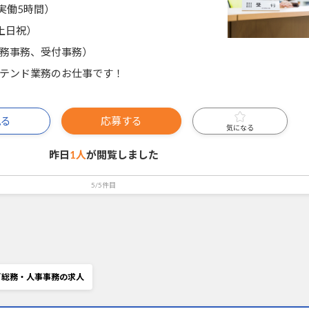
0（実働5時間）
土日祝）
務事務、受付事務）
テンド業務のお仕事です！
見る
応募する
気になる
昨日
1人
が閲覧しました
5/5件目
／総務・人事事務の求人