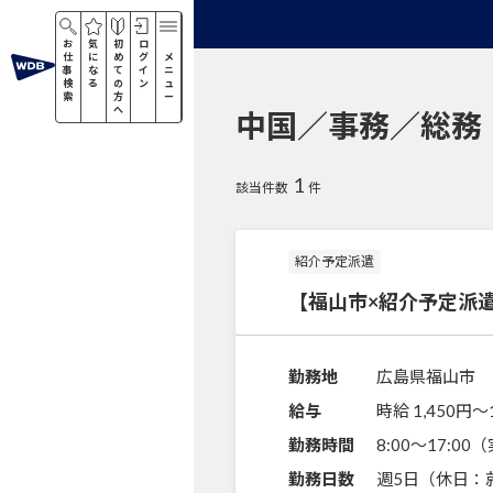
お
気
初
ロ
仕
に
め
グ
メ
事
な
て
イ
ニ
検
る
の
ン
ュ
索
方
ー
へ
中国／事務／総務
1
該当件数
件
紹介予定派遣
【福山市×紹介予定派
勤務地
広島県福山市
給与
時給 1,450円〜
勤務時間
8:00～17:0
勤務日数
週5日（休日：