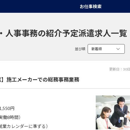
お仕事検索
・人事事務の紹介予定派遣求人一覧
並び順
更新日：
30
遣】施工メーカーでの総務事務業務
1,550円
0（実働8時間）
就業カレンダーに準ずる）