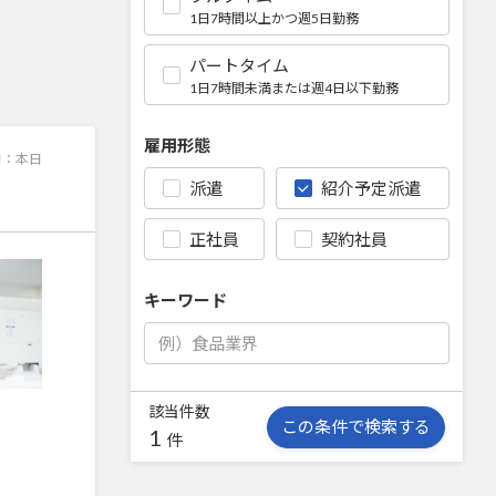
1日7時間以上かつ週5日勤務
パートタイム
1日7時間未満または週4日以下勤務
雇用形態
日：
本日
派遣
紹介予定派遣
正社員
契約社員
キーワード
該当件数
この条件で検索する
1
件