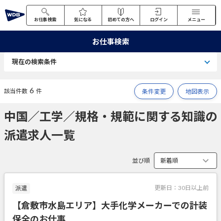
お仕事検索
気になる
初めての方へ
ログイン
メニュー
お仕事検索
現在の検索条件
6
該当件数
件
条件変更
地図表示
中国／工学／規格・規範に関する知識の
派遣求人一覧
並び順
更新日：
30日以上前
派遣
【倉敷市水島エリア】大手化学メーカーでの計装
保全のお仕事