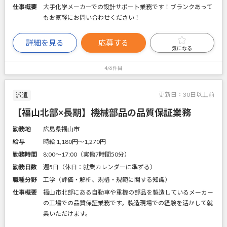
仕事概要
大手化学メーカーでの設計サポート業務です！ブランクあって
もお気軽にお問い合わせください！
詳細を見る
応募する
気になる
4/6件目
更新日：
30日以上前
派遣
【福山北部×長期】機械部品の品質保証業務
勤務地
広島県福山市
給与
時給 1,180円〜1,270円
勤務時間
8:00～17:00（実働7時間50分）
勤務日数
週5日（休日：就業カレンダーに準ずる）
職種分野
工学（評価・解析、規格・規範に関する知識）
仕事概要
福山市北部にある自動車や重機の部品を製造しているメーカー
の工場での品質保証業務です。製造現場での経験を活かして就
業いただけます。