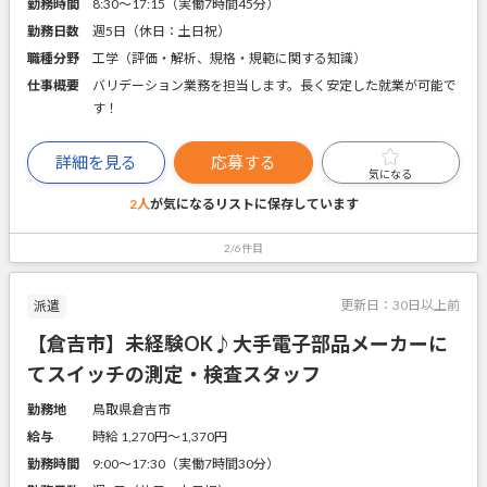
勤務時間
8:30～17:15（実働7時間45分）
勤務日数
週5日（休日：土日祝）
職種分野
工学（評価・解析、規格・規範に関する知識）
仕事概要
バリデーション業務を担当します。長く安定した就業が可能で
す！
詳細を見る
応募する
気になる
2人
が気になるリストに
保存しています
2/6件目
更新日：
30日以上前
派遣
【倉吉市】未経験OK♪大手電子部品メーカーに
てスイッチの測定・検査スタッフ
勤務地
鳥取県倉吉市
給与
時給 1,270円〜1,370円
勤務時間
9:00～17:30（実働7時間30分）