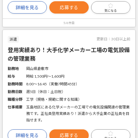
詳細を見る
応募する
気になる
5/6件目
更新日：
30日以上前
派遣
登用実績あり！大手化学メーカー工場の電気設備
の管理業務
勤務地
岡山県倉敷市
給与
時給 1,500円〜1,600円
勤務時間
8:00～16:45（実働7時間45分）
勤務日数
週5日（休日：土日祝）
職種分野
工学（規格・規範に関する知識）
仕事概要
玉島地区にある化学メーカーの工場での電気設備関連の管理業
務です。正社員登用実績あり！派遣から大手企業の正社員を目
指せます。
詳細を見る
応募する