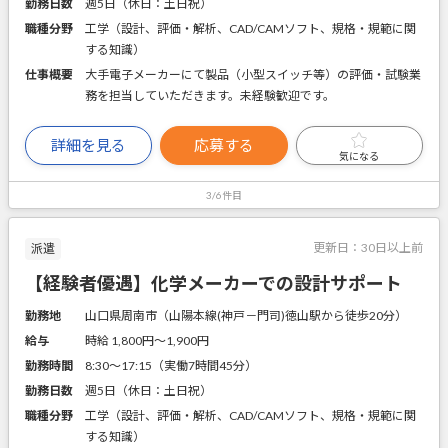
勤務日数
週5日（休日：土日祝）
職種分野
工学（設計、評価・解析、CAD/CAMソフト、規格・規範に関
する知識）
仕事概要
大手電子メーカーにて製品（小型スイッチ等）の評価・試験業
務を担当していただきます。未経験歓迎です。
詳細を見る
応募する
気になる
3/6件目
更新日：
30日以上前
派遣
【経験者優遇】化学メーカーでの設計サポート
勤務地
山口県周南市（山陽本線(神戸－門司)徳山駅から徒歩20分）
給与
時給 1,800円〜1,900円
勤務時間
8:30～17:15（実働7時間45分）
勤務日数
週5日（休日：土日祝）
職種分野
工学（設計、評価・解析、CAD/CAMソフト、規格・規範に関
する知識）