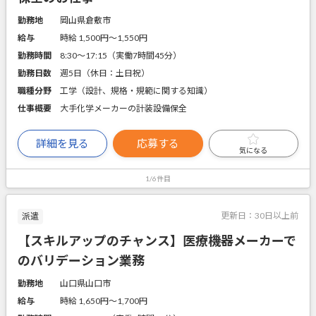
勤務地
岡山県倉敷市
給与
時給 1,500円〜1,550円
勤務時間
8:30～17:15（実働7時間45分）
勤務日数
週5日（休日：土日祝）
職種分野
工学（設計、規格・規範に関する知識）
仕事概要
大手化学メーカーの計装設備保全
詳細を見る
応募する
気になる
1/6件目
更新日：
30日以上前
派遣
【スキルアップのチャンス】医療機器メーカーで
のバリデーション業務
勤務地
山口県山口市
給与
時給 1,650円〜1,700円