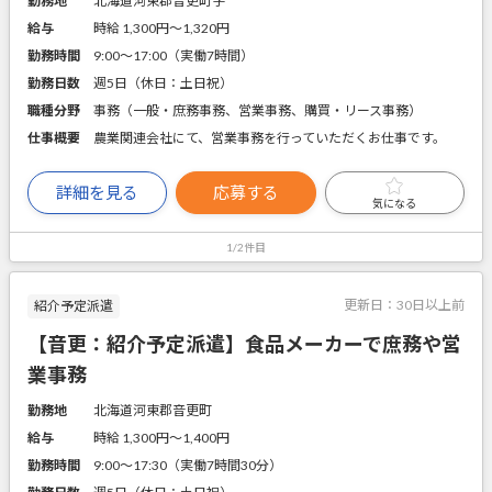
勤務地
北海道河東郡音更町字
給与
時給 1,300円〜1,320円
勤務時間
9:00～17:00（実働7時間）
勤務日数
週5日（休日：土日祝）
職種分野
事務（一般・庶務事務、営業事務、購買・リース事務）
仕事概要
農業関連会社にて、営業事務を行っていただくお仕事です。
詳細を見る
応募する
気になる
1/2件目
更新日：
30日以上前
紹介予定派遣
【音更：紹介予定派遣】食品メーカーで庶務や営
業事務
勤務地
北海道河東郡音更町
給与
時給 1,300円〜1,400円
勤務時間
9:00～17:30（実働7時間30分）