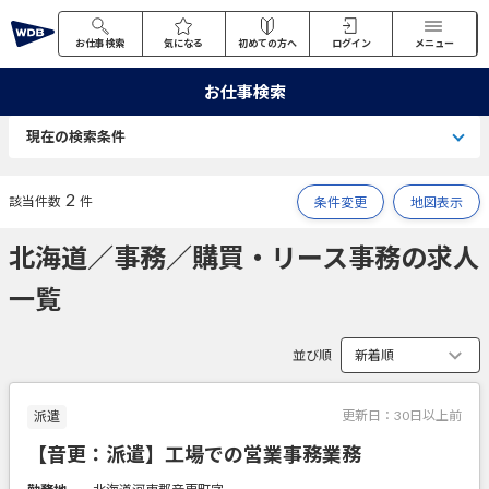
お仕事検索
気になる
初めての方へ
ログイン
メニュー
お仕事検索
現在の検索条件
2
該当件数
件
条件変更
地図表示
北海道／事務／購買・リース事務の求人
一覧
並び順
更新日：
30日以上前
派遣
【音更：派遣】工場での営業事務業務