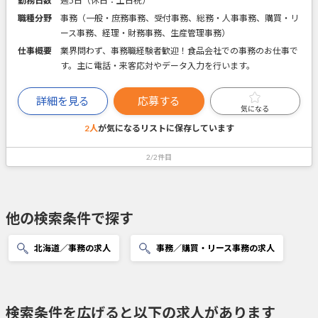
勤務日数
週5日（休日：土日祝）
職種分野
事務（一般・庶務事務、受付事務、総務・人事事務、購買・リ
ース事務、経理・財務事務、生産管理事務）
仕事概要
業界問わず、事務職経験者歓迎！食品会社での事務のお仕事で
す。主に電話・来客応対やデータ入力を行います。
詳細を見る
応募する
気になる
2人
が気になるリストに
保存しています
2/2件目
他の検索条件で探す
北海道／事務の求人
事務／購買・リース事務の求人
検索条件を広げると以下の求人があります