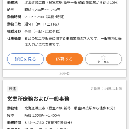
勤務地
北海道帯広市（根室本線(新得－根室)西帯広駅から徒歩10分）
給与
時給 1,230円〜1,250円
勤務時間
9:00～17:00（実働7時間）
勤務日数
週5日（休日：土日祝）
職種分野
事務（一般・庶務事務）
仕事概要
食品の加工や販売に関する事務業務の求人です。 一般事務と受
注入力が主な業務です。
詳細を見る
応募する
気になる
3/5件目
更新日：
14日以上前
派遣
営業所庶務および一般事務
勤務地
北海道帯広市（根室本線(新得－根室)帯広駅から徒歩10分）
給与
時給 1,350円〜1,400円
勤務時間
8:45～17:30（実働7時間45分）