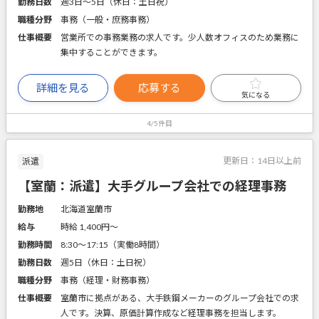
勤務日数
週3日～5日（休日：土日祝）
職種分野
事務（一般・庶務事務）
仕事概要
営業所での事務業務の求人です。少人数オフィスのため業務に
集中することができます。
詳細を見る
応募する
気になる
4/5件目
更新日：
14日以上前
派遣
【室蘭：派遣】大手グループ会社での経理事務
勤務地
北海道室蘭市
給与
時給 1,400円〜
勤務時間
8:30～17:15（実働8時間）
勤務日数
週5日（休日：土日祝）
職種分野
事務（経理・財務事務）
仕事概要
室蘭市に拠点がある、大手鉄鋼メーカーのグループ会社での求
人です。決算、原価計算作成など経理事務を担当します。