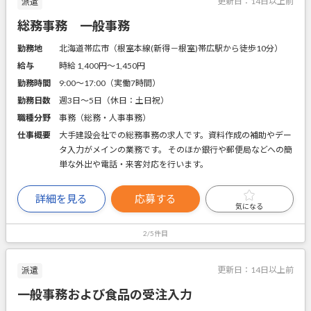
更新日：
14日以上前
派遣
総務事務 一般事務
勤務地
北海道帯広市（根室本線(新得－根室)帯広駅から徒歩10分）
給与
時給 1,400円〜1,450円
勤務時間
9:00～17:00（実働7時間）
勤務日数
週3日～5日（休日：土日祝）
職種分野
事務（総務・人事事務）
仕事概要
大手建設会社での総務事務の求人です。資料作成の補助やデー
タ入力がメインの業務です。 そのほか銀行や郵便局などへの簡
単な外出や電話・来客対応を行います。
詳細を見る
応募する
気になる
2/5件目
更新日：
14日以上前
派遣
一般事務および食品の受注入力