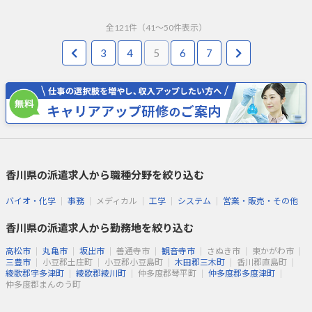
全
121
件（
41
～
50
件表示）
3
4
5
6
7
香川県の派遣求人から職種分野を絞り込む
バイオ・化学
事務
メディカル
工学
システム
営業・販売・その他
香川県の派遣求人から勤務地を絞り込む
高松市
丸亀市
坂出市
善通寺市
観音寺市
さぬき市
東かがわ市
三豊市
小豆郡土庄町
小豆郡小豆島町
木田郡三木町
香川郡直島町
綾歌郡宇多津町
綾歌郡綾川町
仲多度郡琴平町
仲多度郡多度津町
仲多度郡まんのう町