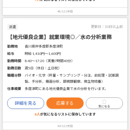
48/121件目
更新日：
30日以上前
派遣
【地元優良企業】就業環境◎／水の分析業務
勤務地
香川県仲多度郡多度津町
給与
時給 1,410円〜1,600円
勤務時間
8:40～17:20（実働7時間40分）
勤務日数
週5日（休日：土日祝）
職種分野
バイオ・化学（秤量・サンプリング・分注、前処理・試薬調
製、手分析、機器分析、顕微鏡観察、微生物培養）
仕事概要
多度津町にある地元優良企業で水の分析を行います。
詳細を見る
応募する
気になる
8人
が気になるリストに
保存しています
49/121件目