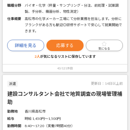
職種分野
バイオ・化学（秤量・サンプリング・分注、前処理・試薬調
製、手分析、機器分析、物性測定）
仕事概要
高松市の化学メーカー工場にて分析業務を担当します。分析に
ブランクがある方も歓迎◎研修サポートで安心して就業開始で
きます。
詳細を見る
応募する
気になる
2人
が気になるリストに
保存しています
43/121件目
更新日：
14日以上前
派遣
建設コンサルタント会社で地質調査の現場管理補
助
勤務地
香川県高松市
給与
時給 1,450円〜1,500円
勤務時間
8:40～17:20（実働7時間40分）