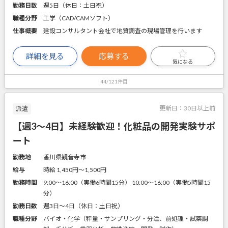
勤務日数
週5日（休日：土日祝）
職種分野
工学（CAD/CAMソフト）
仕事概要
建設コンサルタント会社で地質調査の現場管理を行います
詳細を見る
応募する
気になる
44/121件目
更新日：
30日以上前
派遣
【週3～4日】未経験歓迎！化粧品の開発実験サポ
ート
勤務地
香川県観音寺市
給与
時給 1,450円〜1,500円
勤務時間
9:00～16:00（実働6時間15分） 10:00～16:00（実働5時間15
分）
勤務日数
週3日～4日（休日：土日祝）
職種分野
バイオ・化学（秤量・サンプリング・分注、前処理・試薬調