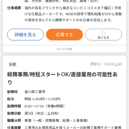
製、手分析、機器分析、物性測定、開発・試作）
仕事概要
海外の有名ブランドから身近なコンビニコスメまで幅広く手掛
ける化粧品メーカーです。WDBの研修で理系知識ゼロから実験
の実技を学んでから開発サポートのお仕事を担当します。
詳細を見る
応募する
気になる
45/121件目
更新日：
30日以上前
派遣
総務事務/時短スタートOK/直接雇用の可能性あ
り
勤務地
香川県三豊市
給与
時給 1,450円〜1,500円
勤務時間
8:00～17:00（実働8時間）
勤務日数
週5日（休日：土日祝）
職種分野
事務（一般・庶務事務、総務・人事事務）
仕事概要
三豊市のお掃除用品を扱うメーカーの総務で事務サポート業務