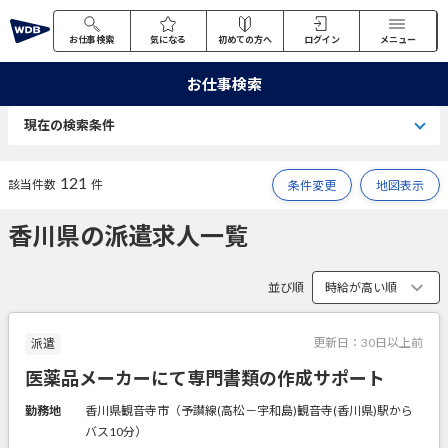
お仕事検索
気になる
初めての方へ
ログイン
メニュー
お仕事検索
現在の検索条件
121
該当件数
件
条件変更
地図表示
香川県の派遣求人一覧
並び順
更新日：
30日以上前
派遣
医薬品メーカーにて専門書類の作成サポート
勤務地
香川県観音寺市（予讃線(高松－宇和島)観音寺(香川県)駅から
バス10分）