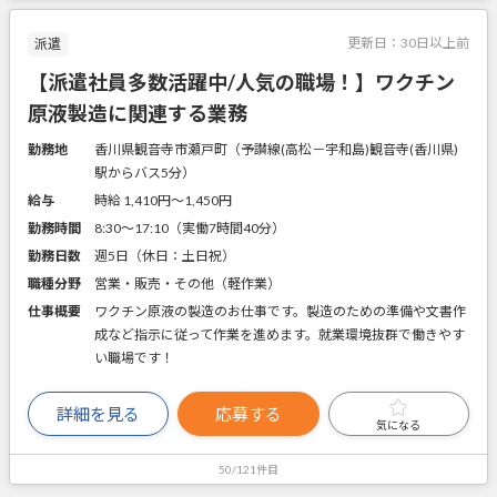
更新日：
30日以上前
派遣
【派遣社員多数活躍中/人気の職場！】ワクチン
原液製造に関連する業務
勤務地
香川県観音寺市瀬戸町（予讃線(高松－宇和島)観音寺(香川県)
駅からバス5分）
給与
時給 1,410円〜1,450円
勤務時間
8:30～17:10（実働7時間40分）
勤務日数
週5日（休日：土日祝）
職種分野
営業・販売・その他（軽作業）
仕事概要
ワクチン原液の製造のお仕事です。製造のための準備や文書作
成など指示に従って作業を進めます。就業環境抜群で働きやす
い職場です！
詳細を見る
応募する
気になる
50/121件目