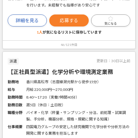
を行います。未経験でも指導があり安心です
詳細を見る
応募する
気になる
1人
が気になるリストに
保存しています
46/121件目
更新日：
30日以上前
派遣
【正社員型派遣】化学分析や環境測定業務
勤務地
香川県高松市（志度線潟元駅から徒歩15分）
給与
月給 220,000円〜270,000円
勤務時間
8:40～17:20（実働7時間40分）
勤務日数
週5日（休日：土日祝）
職種分野
バイオ・化学（秤量・サンプリング・分注、前処理・試薬調
製、手分析、機器分析、規格・規範に関する知識）
仕事概要
四国電力グループの安定した研究機関で化学分析や分析方法の
開発に関する業務を担当します