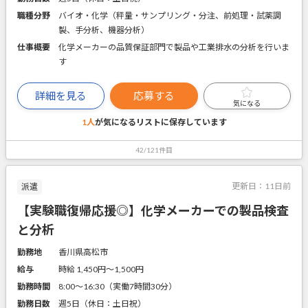
職種分野
バイオ・化学（秤量・サンプリング・分注、前処理・試薬調
製、手分析、機器分析）
仕事概要
化学メーカーの品質保証部門で製品や工業排水の分析を行いま
す
詳細を見る
応募する
気になる
1人
が気になるリストに
保存しています
42/121件目
更新日：
11日前
派遣
【実験職復帰応援◎】化学メーカーでの製品検査
と分析
勤務地
香川県高松市
給与
時給 1,450円〜1,500円
勤務時間
8:00～16:30（実働7時間30分）
勤務日数
週5日（休日：土日祝）