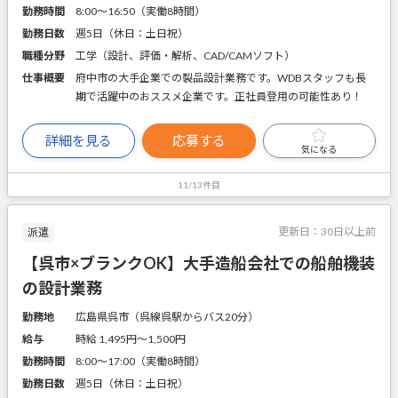
勤務時間
8:00～16:50（実働8時間）
勤務日数
週5日（休日：土日祝）
職種分野
工学（設計、評価・解析、CAD/CAMソフト）
仕事概要
府中市の大手企業での製品設計業務です。WDBスタッフも長
期で活躍中のおススメ企業です。正社員登用の可能性あり！
詳細を見る
応募する
気になる
11/13件目
更新日：
30日以上前
派遣
【呉市×ブランクOK】大手造船会社での船舶機装
の設計業務
勤務地
広島県呉市（呉線呉駅からバス20分）
給与
時給 1,495円〜1,500円
勤務時間
8:00～17:00（実働8時間）
勤務日数
週5日（休日：土日祝）