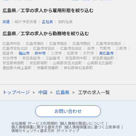
広島県／工学の求人から雇用形態を絞り込む
派遣
紹介予定派遣
正社員
契約社員
広島県／工学の求人から勤務地を絞り込む
広島市中区
広島市東区
広島市南区
広島市西区
広島市安佐南区
広島市安佐北区
広島市安芸区
広島市佐伯区
呉市
竹原市
三原市
尾道市
福山市
府中市
三次市
庄原市
大竹市
東広島市
廿日市市
安芸高田市
江田島市
安芸郡府中町
安芸郡海田町
安芸郡熊野町
安芸郡坂町
山県郡安芸太田町
山県郡北広島町
豊田郡大崎上島町
世羅郡世羅町
神石郡神石高原町
トップページ
中国
広島県
工学の求人一覧
お問い合わせ
会社情報
サービス利用規約
個人情報の取扱いについて
個人情報保護に関する基本方針
個人情報保護法に基づく公表事項
情報セキュリティ基本方針
サイトマップ