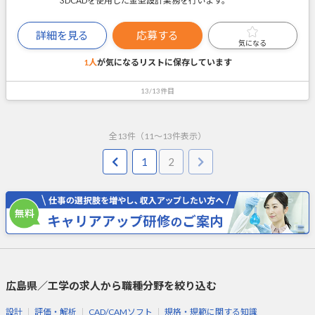
3DCADを使用した金型設計業務を行います。
詳細を見る
応募する
気になる
1人
が気になるリストに
保存しています
13/13件目
全
13
件（
11
～
13
件表示）
1
2
広島県／工学の求人から職種分野を絞り込む
設計
評価・解析
CAD/CAMソフト
規格・規範に関する知識