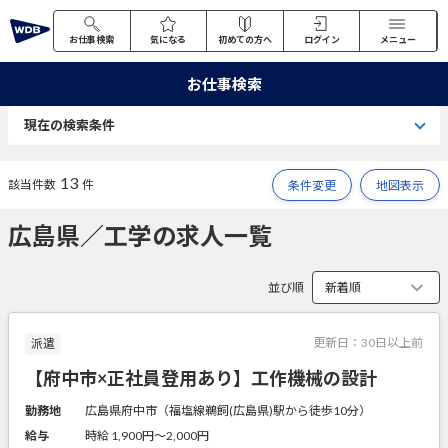
お仕事検索
気になる
初めての方へ
ログイン
メニュー
お仕事検索
現在の検索条件
13
該当件数
件
条件変更
地図表示
広島県／工学の求人一覧
並び順
更新日：
30日以上前
派遣
【府中市×正社員登用あり】工作機械の設計
勤務地
広島県府中市（福塩線鵜飼(広島県)駅から徒歩10分）
給与
時給 1,900円〜2,000円