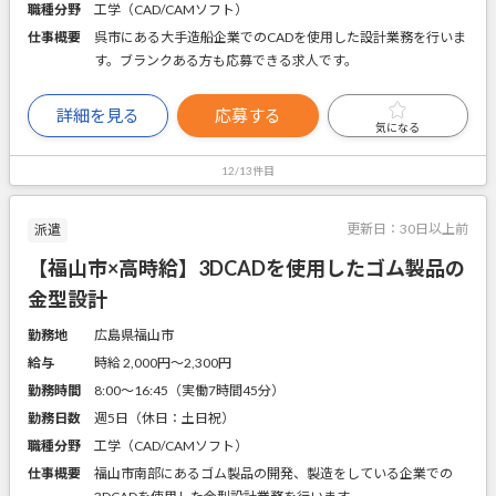
職種分野
工学（CAD/CAMソフト）
仕事概要
呉市にある大手造船企業でのCADを使用した設計業務を行いま
す。ブランクある方も応募できる求人です。
詳細を見る
応募する
気になる
12/13件目
更新日：
30日以上前
派遣
【福山市×高時給】3DCADを使用したゴム製品の
金型設計
勤務地
広島県福山市
給与
時給 2,000円〜2,300円
勤務時間
8:00～16:45（実働7時間45分）
勤務日数
週5日（休日：土日祝）
職種分野
工学（CAD/CAMソフト）
仕事概要
福山市南部にあるゴム製品の開発、製造をしている企業での