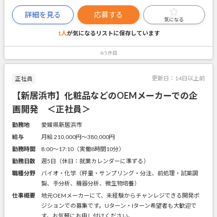
詳細を見る
応募する
気になる
1人
が気になるリストに
保存しています
4/5件目
更新日：
14日以上前
正社員
【新居浜市】化粧品などのOEMメーカーでの企
画開発 ＜正社員＞
勤務地
愛媛県新居浜市
給与
月給 210,000円〜380,000円
勤務時間
8:00～17:10（実働8時間10分）
勤務日数
週5日（休日：就業カレンダーに準ずる）
職種分野
バイオ・化学（秤量・サンプリング・分注、前処理・試薬調
製、手分析、機器分析、微生物培養）
仕事概要
地元OEMメーカーにて、未経験からチャンレジできる開発ポ
ジションでの募集です。Uターン・Iターン希望者も大歓迎で
す。お気軽にお申し付けください。