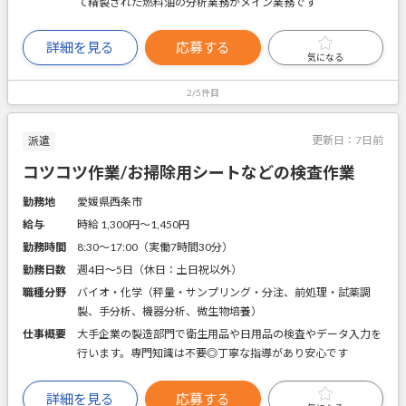
て精製された燃料油の分析業務がメイン業務です
詳細を見る
応募する
気になる
2/5件目
更新日：
7日前
派遣
コツコツ作業/お掃除用シートなどの検査作業
勤務地
愛媛県西条市
給与
時給 1,300円〜1,450円
勤務時間
8:30～17:00（実働7時間30分）
勤務日数
週4日～5日（休日：土日祝以外）
職種分野
バイオ・化学（秤量・サンプリング・分注、前処理・試薬調
製、手分析、機器分析、微生物培養）
仕事概要
大手企業の製造部門で衛生用品や日用品の検査やデータ入力を
行います。専門知識は不要◎丁寧な指導があり安心です
詳細を見る
応募する