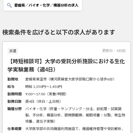
愛媛県／バイオ・化学／機器分析の求人
検索条件を広げると以下の求人があります
更新日：
4日前
派遣
【時短相談可】大学の受託分析施設における生化
学実験業務（週4日）
勤務地
愛媛県東温市（横河原線愛大医学部南口駅から徒歩6分）
給与
時給 1,350円〜1,450円
勤務時間
9:00～17:00（実働7時間）
勤務日数
週4日（休日：土日祝）
職種分野
バイオ・化学（秤量・サンプリング・分注、前処理・試薬調
製、手分析、機器分析、顕微鏡観察、細胞培養・分取、微生物
培養、遺伝子実験）
仕事概要
大学医学部の共同機器利用施設で、機器維持管理や受託解析、