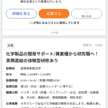
解析支援などの業務を行います。
詳細を見る
応募する
気になる
1人
が気になるリストに
保存しています
1/5件目
更新日：
7日前
派遣
化学製品の開発サポート/異業種から研究職へ！
実務直結の体験型研修あり
勤務地
愛媛県新居浜市
給与
時給 1,400円〜1,500円
勤務時間
8:00～16:45（実働7時間45分）
勤務日数
週5日（休日：就業カレンダーに準ずる）
職種分野
バイオ・化学（秤量・サンプリング・分注、前処理・試薬調
製、手分析、機器分析、顕微鏡観察、物性測定）
仕事概要
大手グループ会社で化学触媒の開発を担当します。触媒を通し