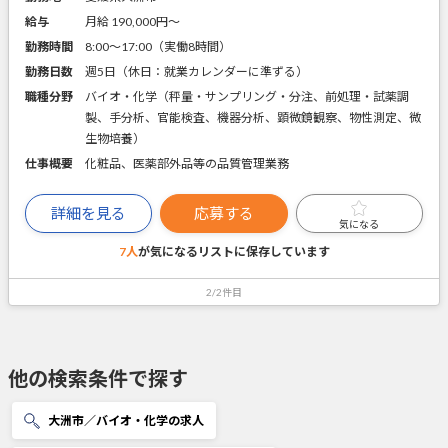
給与
月給 190,000円〜
勤務時間
8:00～17:00（実働8時間）
勤務日数
週5日（休日：就業カレンダーに準ずる）
職種分野
バイオ・化学（秤量・サンプリング・分注、前処理・試薬調
製、手分析、官能検査、機器分析、顕微鏡観察、物性測定、微
生物培養）
仕事概要
化粧品、医薬部外品等の品質管理業務
詳細を見る
応募する
気になる
7人
が気になるリストに
保存しています
2/2件目
他の検索条件で探す
大洲市／バイオ・化学の求人