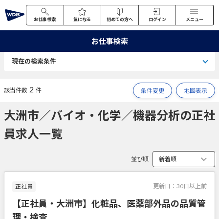
お仕事検索
気になる
初めての方へ
ログイン
メニュー
お仕事検索
現在の検索条件
2
該当件数
件
条件変更
地図表示
大洲市／バイオ・化学／機器分析の正社
員求人一覧
並び順
更新日：
30日以上前
正社員
【正社員・大洲市】化粧品、医薬部外品の品質管
理・検査