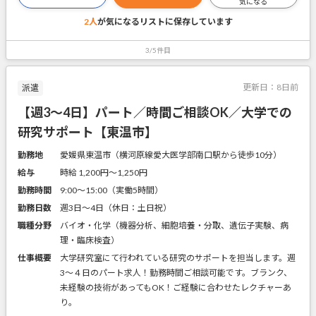
気になる
2人
が気になるリストに
保存しています
3/5件目
更新日：
8日前
派遣
【週3～4日】パート／時間ご相談OK／大学での
研究サポート【東温市】
勤務地
愛媛県東温市（横河原線愛大医学部南口駅から徒歩10分）
給与
時給 1,200円〜1,250円
勤務時間
9:00～15:00（実働5時間）
勤務日数
週3日～4日（休日：土日祝）
職種分野
バイオ・化学（機器分析、細胞培養・分取、遺伝子実験、病
理・臨床検査）
仕事概要
大学研究室にて行われている研究のサポートを担当します。週
3～４日のパート求人！勤務時間ご相談可能です。ブランク、
未経験の技術があってもOK！ご経験に合わせたレクチャーあ
り。