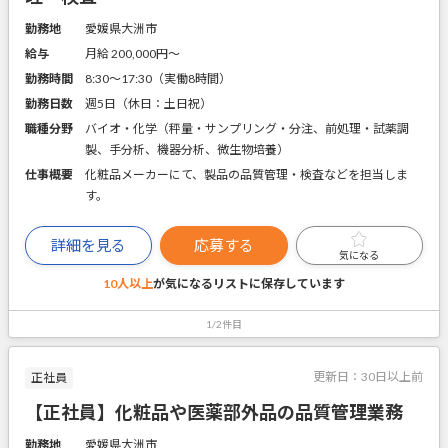
勤務地
愛媛県大洲市
給与
月給 200,000円〜
勤務時間
8:30～17:30（実働8時間）
勤務日数
週5日（休日：土日祝）
職種分野
バイオ・化学（秤量・サンプリング・分注、前処理・試薬調
製、手分析、機器分析、微生物培養）
仕事概要
化粧品メーカーにて、製品の品質管理・検査などを担当しま
す。
詳細を見る
応募する
気になる
10人以上
が気になるリストに
保存しています
1/2件目
更新日：
30日以上前
正社員
【正社員】化粧品や医薬部外品の品質管理業務
勤務地
愛媛県大洲市