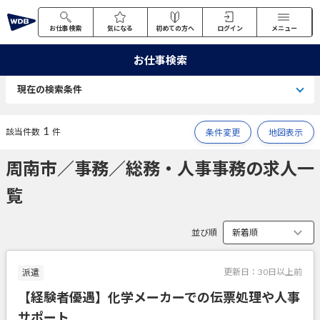
お仕事検索
気になる
初めての方へ
ログイン
メニュー
お仕事検索
現在の検索条件
1
該当件数
件
条件変更
地図表示
周南市／事務／総務・人事事務の求人一
覧
並び順
更新日：
30日以上前
派遣
【経験者優遇】化学メーカーでの伝票処理や人事
サポート