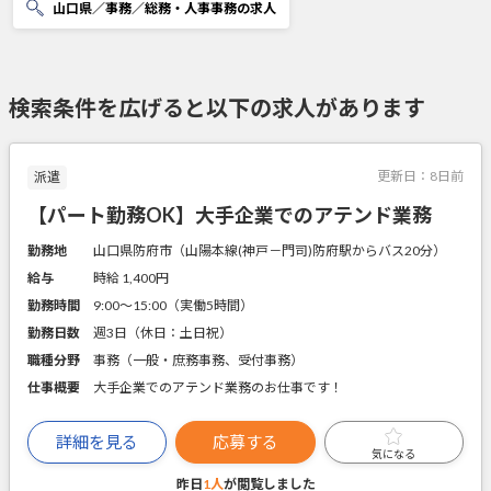
山口県／事務／総務・人事事務の求人
検索条件を広げると以下の求人があります
更新日：
8日前
派遣
【パート勤務OK】大手企業でのアテンド業務
勤務地
山口県防府市（山陽本線(神戸－門司)防府駅からバス20分）
給与
時給 1,400円
勤務時間
9:00～15:00（実働5時間）
勤務日数
週3日（休日：土日祝）
職種分野
事務（一般・庶務事務、受付事務）
仕事概要
大手企業でのアテンド業務のお仕事です！
詳細を見る
応募する
気になる
昨日
1人
が閲覧しました