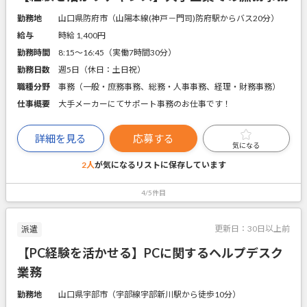
勤務地
山口県防府市（山陽本線(神戸－門司)防府駅からバス20分）
給与
時給 1,400円
勤務時間
8:15～16:45（実働7時間30分）
勤務日数
週5日（休日：土日祝）
職種分野
事務（一般・庶務事務、総務・人事事務、経理・財務事務）
仕事概要
大手メーカーにてサポート事務のお仕事です！
詳細を見る
応募する
気になる
2人
が気になるリストに
保存しています
4/5件目
更新日：
30日以上前
派遣
【PC経験を活かせる】PCに関するヘルプデスク
業務
勤務地
山口県宇部市（宇部線宇部新川駅から徒歩10分）