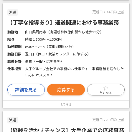
更新日：
14日以上前
派遣
【丁寧な指導あり】運送関連における事務業務
勤務地
山口県周南市（山陽新幹線徳山駅から徒歩25分）
給与
時給 1,300円〜1,350円
勤務時間
8:30～17:15（実働7時間45分）
勤務日数
週5日（休日：就業カレンダーに準ずる）
職種分野
事務（一般・庶務事務）
仕事概要
大手グループ会社での事務のお仕事です！事務経験を活かした
い方にオススメ！
詳細を見る
応募する
気になる
3/5件目
更新日：
30日以上前
派遣
【経験を活かすチャンス】大手企業での庶務事務