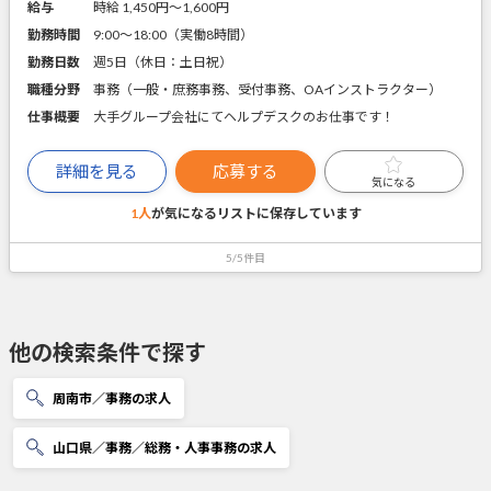
給与
時給 1,450円〜1,600円
勤務時間
9:00～18:00（実働8時間）
勤務日数
週5日（休日：土日祝）
職種分野
事務（一般・庶務事務、受付事務、OAインストラクター）
仕事概要
大手グループ会社にてヘルプデスクのお仕事です！
詳細を見る
応募する
気になる
1人
が気になるリストに
保存しています
5/5件目
他の検索条件で探す
周南市／事務の求人
山口県／事務／総務・人事事務の求人