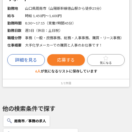
勤務地
山口県周南市（山陽新幹線徳山駅から徒歩25分）
給与
時給 1,450円〜1,600円
勤務時間
8:30～17:15（実働7時間45分）
勤務日数
週5日（休日：土日祝）
職種分野
事務（一般・庶務事務、総務・人事事務、購買・リース事務）
仕事概要
大手化学メーカーでの購買と人事のお仕事です！
詳細を見る
応募する
気になる
6人
が気になるリストに
保存しています
1/1件目
他の検索条件で探す
周南市／事務の求人