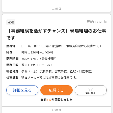
1/5件目
更新日：
8日前
派遣
【事務経験を活かすチャンス】現場経理のお仕事
です
勤務地
山口県下関市（山陽本線(神戸－門司)長府駅から徒歩25分）
給与
時給 1,350円〜1,400円
勤務時間
8:30～17:30（実働7時間）
勤務日数
週5日（休日：土日祝）
職種分野
事務（一般・庶務事務、営業事務、経理・財務事務）
仕事概要
建設メーカーでの現場事務のお仕事です。
詳細を見る
応募する
気になる
昨日
1人
が閲覧しました
2/5件目