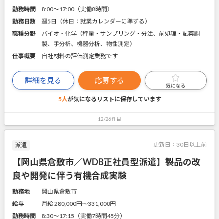
勤務時間
8:00～17:00（実働8時間）
勤務日数
週5日（休日：就業カレンダーに準ずる）
職種分野
バイオ・化学（秤量・サンプリング・分注、前処理・試薬調
製、手分析、機器分析、物性測定）
仕事概要
自社材料の評価測定業務です
詳細を見る
応募する
気になる
5人
が気になるリストに
保存しています
12/26件目
更新日：
30日以上前
派遣
【岡山県倉敷市／WDB正社員型派遣】製品の改
良や開発に伴う有機合成実験
勤務地
岡山県倉敷市
給与
月給 280,000円〜331,000円
勤務時間
8:30～17:15（実働7時間45分）