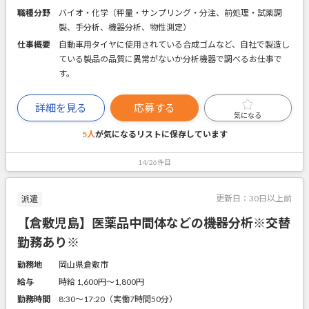
職種分野
バイオ・化学（秤量・サンプリング・分注、前処理・試薬調
製、手分析、機器分析、物性測定）
仕事概要
自動車用タイヤに使用されている合成ゴムなど、自社で製造し
ている製品の品質に異常がないか分析機器で調べるお仕事で
す。
詳細を見る
応募する
気になる
5人
が気になるリストに
保存しています
14/26件目
更新日：
30日以上前
派遣
【倉敷児島】医薬品中間体などの機器分析※交替
勤務あり※
勤務地
岡山県倉敷市
給与
時給 1,600円〜1,800円
勤務時間
8:30～17:20（実働7時間50分）