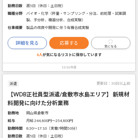
勤務日数
週5日（休日：土日祝）
職種分野
バイオ・化学（秤量・サンプリング・分注、前処理・試薬調
製、手分析、機器分析、合成実験）
仕事概要
製品の改良や開発に伴う有機合成実験
詳細を見る
応募する
気になる
8人
が気になるリストに
保存しています
13/26件目
更新日：
30日以上前
派遣
【WDB正社員型派遣/倉敷市水島エリア】 新規材
料開発に向けた分析業務
勤務地
岡山県倉敷市
給与
月給 244,800円〜254,800円
勤務時間
8:30～17:10（実働7時間50分）
勤務日数
週5日（休日：土日祝）