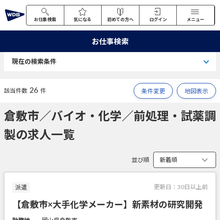
お仕事検索
気になる
初めての方へ
ログイン
メニュー
お仕事検索
現在の検索条件
26
該当件数
件
条件変更
地図表示
倉敷市／バイオ・化学／前処理・試薬調
製の求人一覧
並び順
更新日：
30日以上前
派遣
【倉敷市×大手化学メーカー】新素材の研究開発