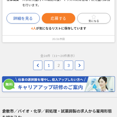
を行います。
詳細を見る
応募する
気になる
4人
が気になるリストに
保存しています
20/26件目
全
26
件（
11
～
20
件表示）
1
2
3
倉敷市／バイオ・化学／前処理・試薬調製の求人から雇用形態