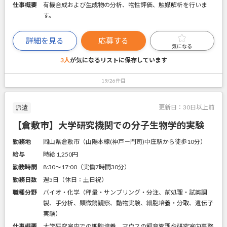
仕事概要
有機合成および生成物の分析、物性評価、触媒解析を行いま
す。
詳細を見る
応募する
気になる
3人
が気になるリストに
保存しています
19/26件目
更新日：
30日以上前
派遣
【倉敷市】大学研究機関での分子生物学的実験
勤務地
岡山県倉敷市（山陽本線(神戸－門司)中庄駅から徒歩10分）
給与
時給 1,250円
勤務時間
8:30～17:00（実働7時間30分）
勤務日数
週5日（休日：土日祝）
職種分野
バイオ・化学（秤量・サンプリング・分注、前処理・試薬調
製、手分析、顕微鏡観察、動物実験、細胞培養・分取、遺伝子
実験）
仕事概要
大学研究室内での細胞培養、マウスの飼育管理や研究室内事務