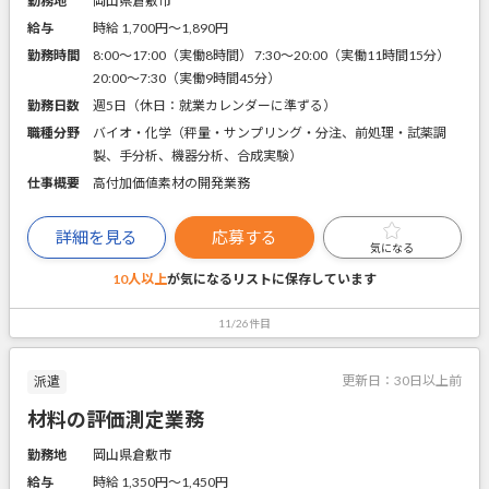
勤務地
岡山県倉敷市
給与
時給 1,700円〜1,890円
勤務時間
8:00～17:00（実働8時間） 7:30～20:00（実働11時間15分）
20:00～7:30（実働9時間45分）
勤務日数
週5日（休日：就業カレンダーに準ずる）
職種分野
バイオ・化学（秤量・サンプリング・分注、前処理・試薬調
製、手分析、機器分析、合成実験）
仕事概要
高付加価値素材の開発業務
詳細を見る
応募する
気になる
10人以上
が気になるリストに
保存しています
11/26件目
更新日：
30日以上前
派遣
材料の評価測定業務
勤務地
岡山県倉敷市
給与
時給 1,350円〜1,450円