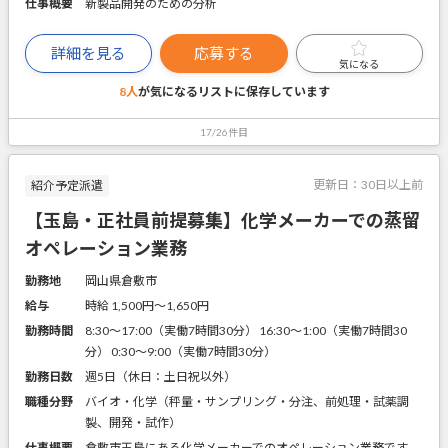
仕事概要
新製品開発のための分析
詳細を見る
応募する
気になる
8人
が気になるリストに
保存しています
17/26件目
更新日：
30日以上前
紹介予定派遣
【玉島・正社員前提募集】化学メーカーでの蒸留
オペレーション業務
勤務地
岡山県倉敷市
給与
時給 1,500円〜1,650円
勤務時間
8:30～17:00（実働7時間30分） 16:30～1:00（実働7時間30
分） 0:30～9:00（実働7時間30分）
勤務日数
週5日（休日：土日祝以外）
職種分野
バイオ・化学（秤量・サンプリング・分注、前処理・試薬調
製、開発・試作）
仕事概要
倉敷市玉島にある化学メーカーでのオペレーション業務です。