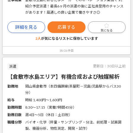
紹介予定派遣！最長6ヶ月の派遣の後に正社員登用のチャンス
があります！風通しの良い企業で働きやすさ◎
詳細を見る
応募する
気になる
2人
が気になるリストに
保存しています
18/26件目
更新日：
30日以上前
派遣
【倉敷市水島エリア】有機合成および触媒解析
勤務地
岡山県倉敷市（本四備讃線(茶屋町－児島)児島駅からバス30
分）
給与
時給 1,400円〜1,600円
勤務時間
8:30～17:15（実働7時間45分）
勤務日数
週4日～5日（休日：土日祝）
職種分野
バイオ・化学（秤量・サンプリング・分注、前処理・試薬調
製、機器分析、物性測定、開発・試作）