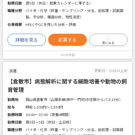
勤務日数
週5日（休日：就業カレンダーに準ずる）
職種分野
バイオ・化学（秤量・サンプリング・分注、前処理・試薬調
製、手分析、機器分析、物性測定）
仕事概要
HPLCやGCを用いた分析・評価
詳細を見る
応募する
気になる
15/26件目
更新日：
30日以上前
派遣
【倉敷市】病態解析に関する細胞培養や動物の飼
育管理
勤務地
岡山県倉敷市（山陽本線(神戸－門司)中庄駅からバス15分）
給与
時給 1,200円〜1,350円
勤務時間
10:00～15:00（実働4時間）
勤務日数
週3日～5日（休日：土日祝）
職種分野
バイオ・化学（秤量・サンプリング・分注、前処理・試薬調