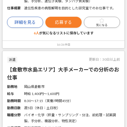
製、手分析、遺伝子実験、タンパク質実験）
仕事概要
遺伝性疾患の病態解明を目的とした研究室でのお仕事です。
詳細を見る
応募する
気になる
6人
が気になるリストに
保存しています
16/26件目
更新日：
30日以上前
派遣
【倉敷市水島エリア】大手メーカーでの分析のお
仕事
勤務地
岡山県倉敷市
給与
時給 1,400円〜1,600円
勤務時間
8:30～17:15（実働7時間45分）
勤務日数
週5日（休日：土日祝）
職種分野
バイオ・化学（秤量・サンプリング・分注、前処理・試薬調
製、手分析、機器分析、物性測定）