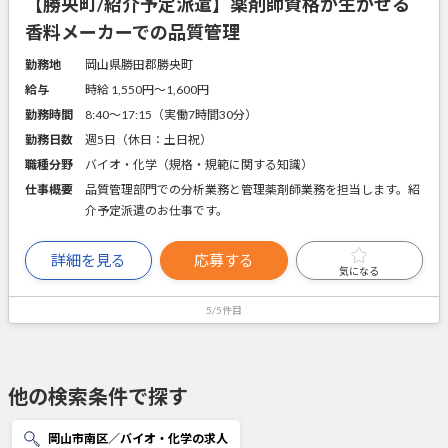
【勝央町/紹介予定派遣】薬剤師資格が生かせる
香料メーカーでの品質管理
勤務地
岡山県勝田郡勝央町
給与
時給 1,550円〜1,600円
勤務時間
8:40～17:15（実働7時間30分）
勤務日数
週5日（休日：土日祝）
職種分野
バイオ・化学（規格・規範に関する知識）
仕事概要
品質管理部門での分析業務と管理薬剤師業務を担当します。紹
介予定派遣のお仕事です。
詳細を見る
応募する
気になる
5/5件目
他の検索条件で探す
岡山市南区／バイオ・化学の求人