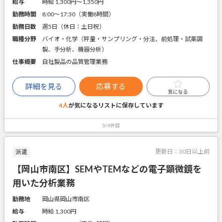
給与
時給 1,300円〜1,350円
勤務時間
8:00～17:30（実働8時間）
勤務日数
週5日（休日：土日祝）
職種分野
バイオ・化学（秤量・サンプリング・分注、前処理・試薬調
製、手分析、機器分析）
仕事概要
自社製品の品質管理業務
詳細を見る
応募する
気になる
4人
が気になるリストに
保存しています
3/4件目
更新日：
30日以上前
派遣
【岡山市南区】SEMやTEMなどの電子顕微鏡を
用いた分析業務
勤務地
岡山県岡山市南区
給与
時給 1,300円