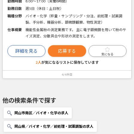
勤務時間
8:00～17:00（実働8時間）
勤務日数
週5日（休日：土日祝）
職種分野
バイオ・化学（秤量・サンプリング・分注、前処理・試薬調
製、手分析、機器分析、顕微鏡観察、物性測定）
仕事概要
機能性金属粉の測定業務です。 主に電子顕微鏡を用いて粉のサ
イズ測定、分散具合や形状の測定をします。
詳細を見る
応募する
気になる
2人
が気になるリストに
保存しています
4/4件目
他の検索条件で探す
岡山市南区／バイオ・化学の求人
岡山県／バイオ・化学／前処理・試薬調製の求人