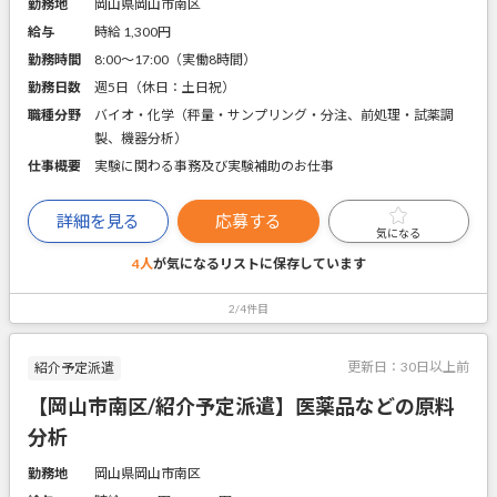
勤務地
岡山県岡山市南区
給与
時給 1,300円
勤務時間
8:00～17:00（実働8時間）
勤務日数
週5日（休日：土日祝）
職種分野
バイオ・化学（秤量・サンプリング・分注、前処理・試薬調
製、機器分析）
仕事概要
実験に関わる事務及び実験補助のお仕事
詳細を見る
応募する
気になる
4人
が気になるリストに
保存しています
2/4件目
更新日：
30日以上前
紹介予定派遣
【岡山市南区/紹介予定派遣】医薬品などの原料
分析
勤務地
岡山県岡山市南区