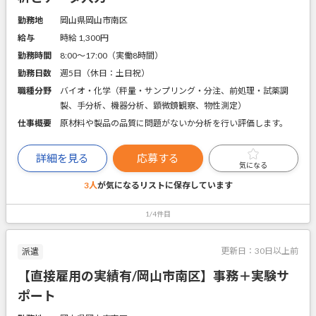
勤務地
岡山県岡山市南区
給与
時給 1,300円
勤務時間
8:00～17:00（実働8時間）
勤務日数
週5日（休日：土日祝）
職種分野
バイオ・化学（秤量・サンプリング・分注、前処理・試薬調
製、手分析、機器分析、顕微鏡観察、物性測定）
仕事概要
原材料や製品の品質に問題がないか分析を行い評価します。
詳細を見る
応募する
気になる
3人
が気になるリストに
保存しています
1/4件目
更新日：
30日以上前
派遣
【直接雇用の実績有/岡山市南区】事務＋実験サ
ポート