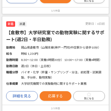
気になる
1/5件目
更新日：
6日前
新着
派遣
【倉敷市】大学研究室での動物実験に関するサポ
ート(週2日・半日勤務)
勤務地
岡山県倉敷市（山陽本線(神戸－門司)中庄駅から徒歩10分）
給与
時給 1,230円
勤務時間
8:30～12:00（実働3時間30分） 13:00～17:00（実働4時間）
勤務日数
週2日（休日：土日祝）
職種分野
バイオ・化学（秤量・サンプリング・分注、前処理・試薬調
製、手分析、動物実験）
仕事概要
大学研究機関での実験動物に関するサポート業務
詳細を見る
応募する
気になる
2/5件目