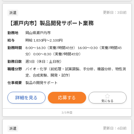
更新日：
3日前
派遣
【瀬戸内市】製品開発サポート業務
勤務地
岡山県瀬戸内市
給与
時給 1,850円〜2,100円
勤務時間
8:00～16:30（実働7時間45分） 16:00～0:30（実働7時間45
分） 0:00～8:30（実働7時間45分）
勤務日数
週5日（休日：土日祝）
職種分野
バイオ・化学（前処理・試薬調製、手分析、機器分析、物性測
定、合成実験、開発・試作）
仕事概要
製品の開発サポート
詳細を見る
応募する
気になる
3/5件目
更新日：
6日前
派遣