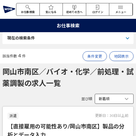
お仕事検索
気になる
初めての方へ
ログイン
メニュー
お仕事検索
現在の検索条件
4
該当件数
件
条件変更
地図表示
岡山市南区／バイオ・化学／前処理・試
薬調製の求人一覧
並び順
更新日：
30日以上前
派遣
【直接雇用の可能性あり/岡山市南区】製品の分
析とデータ入力