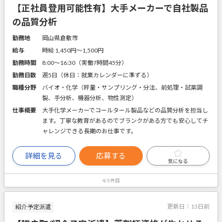
【正社員登用可能性有】大手メーカーで自社製品
の品質分析
勤務地
岡山県倉敷市
給与
時給 1,450円〜1,500円
勤務時間
8:00～16:30（実働7時間45分）
勤務日数
週5日（休日：就業カレンダーに準ずる）
職種分野
バイオ・化学（秤量・サンプリング・分注、前処理・試薬調
製、手分析、機器分析、物性測定）
仕事概要
大手化学メーカーでコールタール製品などの品質分析を担当し
ます。丁寧な教育があるのでブランクがある方でも安心してチ
ャレンジできる長期のお仕事です。
詳細を見る
応募する
気になる
4/5件目
更新日：
13日前
紹介予定派遣