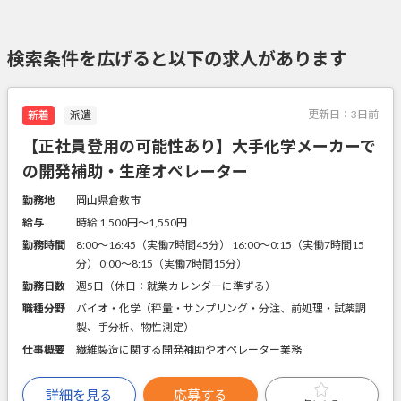
検索条件を広げると以下の求人があります
更新日：
3日前
新着
派遣
【正社員登用の可能性あり】大手化学メーカーで
の開発補助・生産オペレーター
勤務地
岡山県倉敷市
給与
時給 1,500円〜1,550円
勤務時間
8:00～16:45（実働7時間45分） 16:00～0:15（実働7時間15
分） 0:00～8:15（実働7時間15分）
勤務日数
週5日（休日：就業カレンダーに準ずる）
職種分野
バイオ・化学（秤量・サンプリング・分注、前処理・試薬調
製、手分析、物性測定）
仕事概要
繊維製造に関する開発補助やオペレーター業務
詳細を見る
応募する