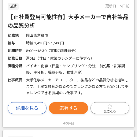
更新日：
5日前
派遣
【正社員登用可能性有】大手メーカーで自社製品
の品質分析
勤務地
岡山県倉敷市
給与
時給 1,450円〜1,500円
勤務時間
8:00～16:30（実働7時間45分）
勤務日数
週5日（休日：就業カレンダーに準ずる）
職種分野
バイオ・化学（秤量・サンプリング・分注、前処理・試薬調
製、手分析、機器分析、物性測定）
仕事概要
大手化学メーカーでコールタール製品などの品質分析を担当し
ます。丁寧な教育があるのでブランクがある方でも安心してチ
ャレンジできる長期のお仕事です。
詳細を見る
応募する
気になる
4/5件目