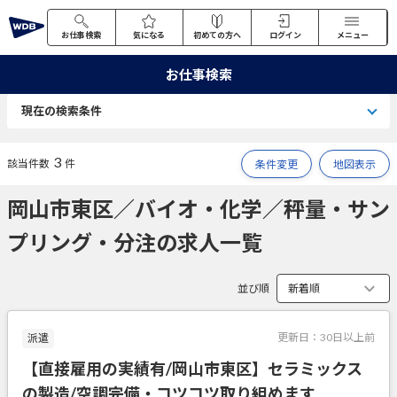
お仕事検索
気になる
初めての方へ
ログイン
メニュー
お仕事検索
現在の検索条件
3
該当件数
件
条件変更
地図表示
岡山市東区／バイオ・化学／秤量・サン
プリング・分注の求人一覧
並び順
更新日：
30日以上前
派遣
【直接雇用の実績有/岡山市東区】セラミックス
の製造/空調完備・コツコツ取り組めます