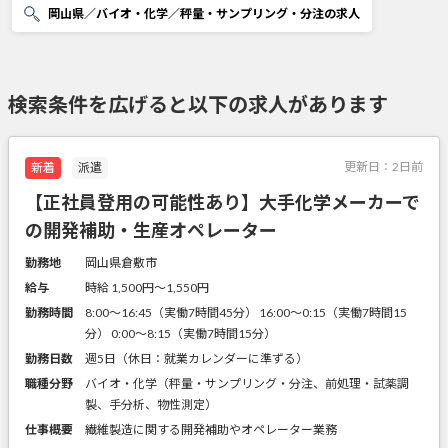
岡山県／バイオ・化学／秤量・サンプリング・分注の求人
検索条件を広げると以下の求人があります
更新日：
2日前
新着
派遣
【正社員登用の可能性あり】大手化学メーカーで
の開発補助・生産オペレーター
勤務地
岡山県倉敷市
給与
時給 1,500円〜1,550円
勤務時間
8:00～16:45（実働7時間45分） 16:00～0:15（実働7時間15
分） 0:00～8:15（実働7時間15分）
勤務日数
週5日（休日：就業カレンダーに準ずる）
職種分野
バイオ・化学（秤量・サンプリング・分注、前処理・試薬調
製、手分析、物性測定）
仕事概要
繊維製造に関する開発補助やオペレーター業務