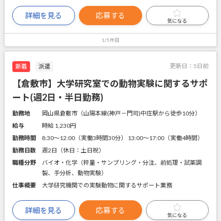
詳細を見る
応募する
気になる
1/5件目
更新日：
5日前
新着
派遣
【倉敷市】大学研究室での動物実験に関するサポ
ート(週2日・半日勤務)
勤務地
岡山県倉敷市（山陽本線(神戸－門司)中庄駅から徒歩10分）
給与
時給 1,230円
勤務時間
8:30～12:00（実働3時間30分） 13:00～17:00（実働4時間）
勤務日数
週2日（休日：土日祝）
職種分野
バイオ・化学（秤量・サンプリング・分注、前処理・試薬調
製、手分析、動物実験）
仕事概要
大学研究機関での実験動物に関するサポート業務
詳細を見る
応募する
気になる