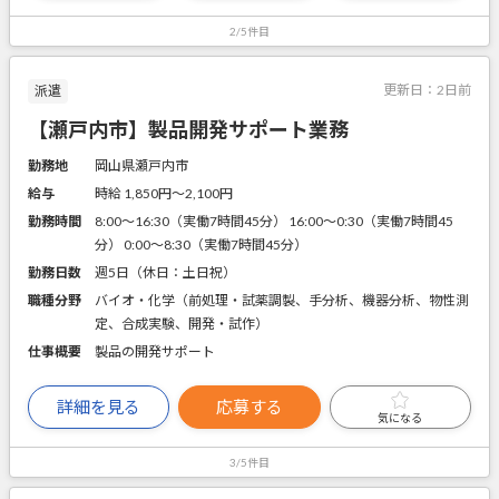
2/5件目
更新日：
2日前
派遣
【瀬戸内市】製品開発サポート業務
勤務地
岡山県瀬戸内市
給与
時給 1,850円〜2,100円
勤務時間
8:00～16:30（実働7時間45分） 16:00～0:30（実働7時間45
分） 0:00～8:30（実働7時間45分）
勤務日数
週5日（休日：土日祝）
職種分野
バイオ・化学（前処理・試薬調製、手分析、機器分析、物性測
定、合成実験、開発・試作）
仕事概要
製品の開発サポート
詳細を見る
応募する
気になる
3/5件目