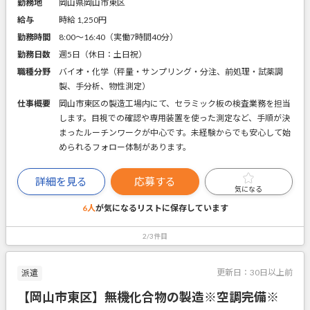
勤務地
岡山県岡山市東区
給与
時給 1,250円
勤務時間
8:00～16:40（実働7時間40分）
勤務日数
週5日（休日：土日祝）
職種分野
バイオ・化学（秤量・サンプリング・分注、前処理・試薬調
製、手分析、物性測定）
仕事概要
岡山市東区の製造工場内にて、セラミック板の検査業務を担当
します。目視での確認や専用装置を使った測定など、手順が決
まったルーチンワークが中心です。未経験からでも安心して始
められるフォロー体制があります。
詳細を見る
応募する
気になる
6人
が気になるリストに
保存しています
2/3件目
更新日：
30日以上前
派遣
【岡山市東区】無機化合物の製造※空調完備※