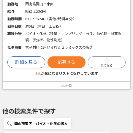
勤務地
岡山県岡山市東区
給与
時給 1,250円
勤務時間
8:00～16:40（実働7時間40分）
勤務日数
週5日（休日：土日祝）
職種分野
バイオ・化学（秤量・サンプリング・分注、前処理・試薬調
製、手分析、物性測定）
仕事概要
電子材料に用いられるセラミックスの製造
詳細を見る
応募する
気になる
3人
が気になるリストに
保存しています
3/3件目
他の検索条件で探す
岡山市東区／バイオ・化学の求人