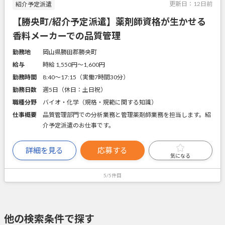
更新日：
12日前
紹介予定派遣
【勝央町/紹介予定派遣】薬剤師資格が生かせる
香料メーカーでの品質管理
勤務地
岡山県勝田郡勝央町
給与
時給 1,550円〜1,600円
勤務時間
8:40～17:15（実働7時間30分）
勤務日数
週5日（休日：土日祝）
職種分野
バイオ・化学（規格・規範に関する知識）
仕事概要
品質管理部門での分析業務と管理薬剤師業務を担当します。紹
介予定派遣のお仕事です。
詳細を見る
応募する
気になる
5/5件目
他の検索条件で探す