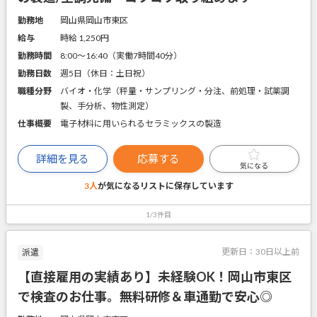
勤務地
岡山県岡山市東区
給与
時給 1,250円
勤務時間
8:00～16:40（実働7時間40分）
勤務日数
週5日（休日：土日祝）
職種分野
バイオ・化学（秤量・サンプリング・分注、前処理・試薬調
製、手分析、物性測定）
仕事概要
電子材料に用いられるセラミックスの製造
詳細を見る
応募する
気になる
3人
が気になるリストに
保存しています
1/3件目
更新日：
30日以上前
派遣
【直接雇用の実績あり】未経験OK！岡山市東区
で検査のお仕事。無料研修＆車通勤で安心◎