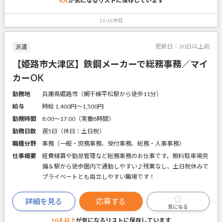
6人
が気になるリストに
保存しています
13/16件目
更新日：
30日以上前
派遣
【姫路市大津区】鉄鋼メーカーで総務事務／マイ
カーOK
勤務地
兵庫県姫路市（網干線平松駅から徒歩11分）
給与
時給 1,400円〜1,500円
勤務時間
8:00～17:00（実働8時間）
勤務日数
週5日（休日：土日祝）
職種分野
事務（一般・庶務事務、受付事務、総務・人事事務）
仕事概要
経費精算や勤怠管理など総務事務のお仕事です。無料駐車場完
備＆駅から徒歩圏内で通勤しやすい♪残業なし、土日祝休みで
プライベートとも両立しやすい職場です！
詳細を見る
応募する
気になる
10人以上
が気になるリストに
保存しています