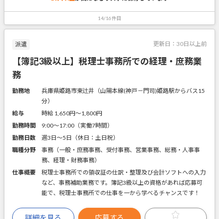
14/16件目
更新日：
30日以上前
派遣
【簿記3級以上】税理士事務所での経理・庶務業
務
勤務地
兵庫県姫路市東辻井（山陽本線(神戸－門司)姫路駅からバス15
分）
給与
時給 1,650円〜1,800円
勤務時間
9:00～17:00（実働7時間）
勤務日数
週3日～5日（休日：土日祝）
職種分野
事務（一般・庶務事務、受付事務、営業事務、総務・人事事
務、経理・財務事務）
仕事概要
税理士事務所での領収証の仕訳・整理及び会計ソフトへの入力
など、事務補助業務です。簿記3級以上の資格があれば応募可
能で、税理士事務所での仕事を一から学べるチャンスです！
詳細を見る
応募する