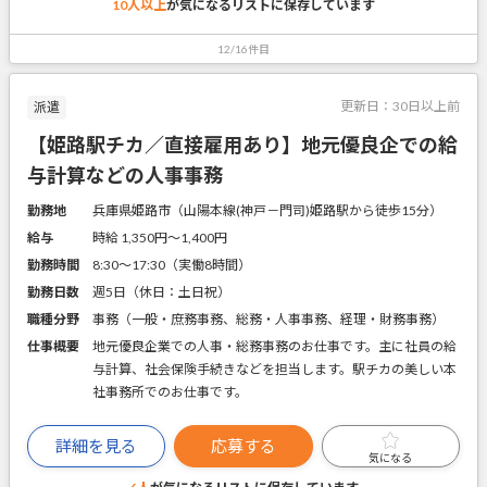
10人以上
が気になるリストに
保存しています
12/16件目
更新日：
30日以上前
派遣
【姫路駅チカ／直接雇用あり】地元優良企での給
与計算などの人事事務
勤務地
兵庫県姫路市（山陽本線(神戸－門司)姫路駅から徒歩15分）
給与
時給 1,350円〜1,400円
勤務時間
8:30～17:30（実働8時間）
勤務日数
週5日（休日：土日祝）
職種分野
事務（一般・庶務事務、総務・人事事務、経理・財務事務）
仕事概要
地元優良企業での人事・総務事務のお仕事です。主に社員の給
与計算、社会保険手続きなどを担当します。駅チカの美しい本
社事務所でのお仕事です。
詳細を見る
応募する
気になる