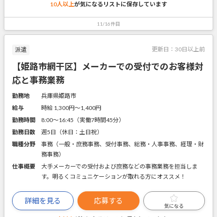
10人以上
が気になるリストに
保存しています
11/16件目
更新日：
30日以上前
派遣
【姫路市網干区】メーカーでの受付でのお客様対
応と事務業務
勤務地
兵庫県姫路市
給与
時給 1,300円〜1,400円
勤務時間
8:00～16:45（実働7時間45分）
勤務日数
週5日（休日：土日祝）
職種分野
事務（一般・庶務事務、受付事務、総務・人事事務、経理・財
務事務）
仕事概要
大手メーカーでの受付および庶務などの事務業務を担当しま
す。明るくコミュニケーションが取れる方にオススメ！
詳細を見る
応募する
気になる