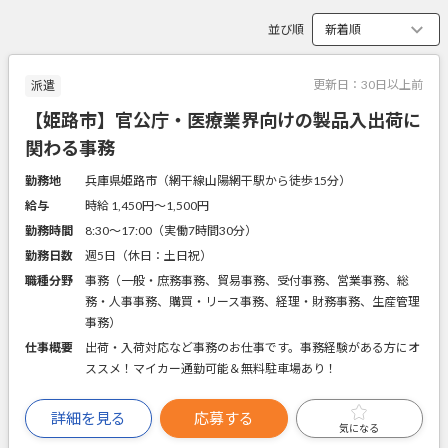
並び順
更新日：
30日以上前
派遣
【姫路市】官公庁・医療業界向けの製品入出荷に
関わる事務
勤務地
兵庫県姫路市（網干線山陽網干駅から徒歩15分）
給与
時給 1,450円〜1,500円
勤務時間
8:30～17:00（実働7時間30分）
勤務日数
週5日（休日：土日祝）
職種分野
事務（一般・庶務事務、貿易事務、受付事務、営業事務、総
務・人事事務、購買・リース事務、経理・財務事務、生産管理
事務）
仕事概要
出荷・入荷対応など事務のお仕事です。事務経験がある方にオ
ススメ！マイカー通勤可能＆無料駐車場あり！
詳細を見る
応募する
気になる