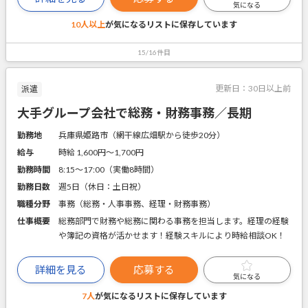
気になる
10人以上
が気になるリストに
保存しています
15/16件目
更新日：
30日以上前
派遣
大手グループ会社で総務・財務事務／長期
勤務地
兵庫県姫路市（網干線広畑駅から徒歩20分）
給与
時給 1,600円〜1,700円
勤務時間
8:15～17:00（実働8時間）
勤務日数
週5日（休日：土日祝）
職種分野
事務（総務・人事事務、経理・財務事務）
仕事概要
総務部門で財務や総務に関わる事務を担当します。経理の経験
や簿記の資格が活かせます！経験スキルにより時給相談OK！
詳細を見る
応募する
気になる
7人
が気になるリストに
保存しています