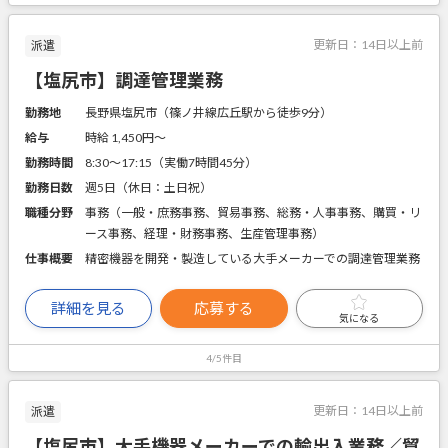
更新日：
14日以上前
派遣
【塩尻市】調達管理業務
勤務地
長野県塩尻市（篠ノ井線広丘駅から徒歩9分）
給与
時給 1,450円〜
勤務時間
8:30～17:15（実働7時間45分）
勤務日数
週5日（休日：土日祝）
職種分野
事務（一般・庶務事務、貿易事務、総務・人事事務、購買・リ
ース事務、経理・財務事務、生産管理事務）
仕事概要
精密機器を開発・製造している大手メーカーでの調達管理業務
詳細を見る
応募する
気になる
4/5件目
更新日：
14日以上前
派遣
【塩尻市】大手機器メーカーでの輸出入業務／貿