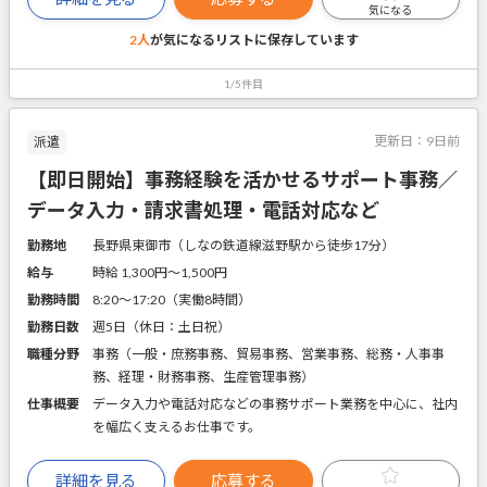
気になる
2人
が気になるリストに
保存しています
1/5件目
更新日：
9日前
派遣
【即日開始】事務経験を活かせるサポート事務／
データ入力・請求書処理・電話対応など
勤務地
長野県東御市（しなの鉄道線滋野駅から徒歩17分）
給与
時給 1,300円〜1,500円
勤務時間
8:20～17:20（実働8時間）
勤務日数
週5日（休日：土日祝）
職種分野
事務（一般・庶務事務、貿易事務、営業事務、総務・人事事
務、経理・財務事務、生産管理事務）
仕事概要
データ入力や電話対応などの事務サポート業務を中心に、社内
を幅広く支えるお仕事です。
詳細を見る
応募する