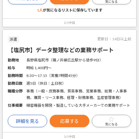
気になる
1人
が気になるリストに
保存しています
2/5件目
更新日：
14日以上前
派遣
【塩尻市】データ整理などの業務サポート
勤務地
長野県塩尻市（篠ノ井線広丘駅から徒歩9分）
給与
時給 1,400円〜
勤務時間
8:30～17:15（実働7時間45分）
勤務日数
週5日（休日：土日祝）
職種分野
事務（一般・庶務事務、貿易事務、営業事務、総務・人事事
務、購買・リース事務、経理・財務事務、生産管理事務）
仕事概要
精密機器を開発・製造している大手メーカーでの業務サポート
詳細を見る
応募する
気になる
3/5件目