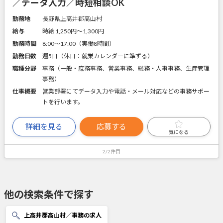
／データ入力／時短相談OK
勤務地
長野県上高井郡高山村
給与
時給 1,250円〜1,300円
勤務時間
8:00～17:00（実働8時間）
勤務日数
週5日（休日：就業カレンダーに準ずる）
職種分野
事務（一般・庶務事務、営業事務、総務・人事事務、生産管理
事務）
仕事概要
営業部署にてデータ入力や電話・メール対応などの事務サポー
トを行います。
詳細を見る
応募する
気になる
2/2件目
他の検索条件で探す
上高井郡高山村／事務の求人