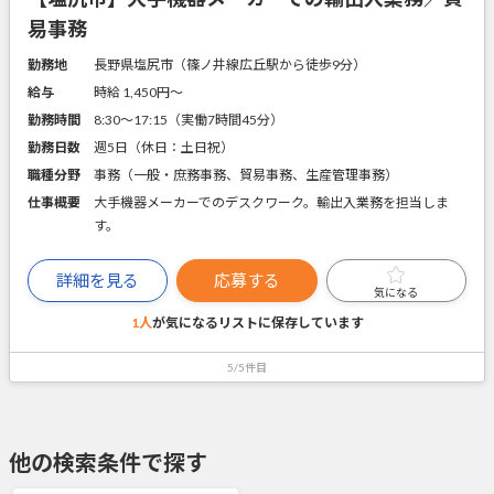
易事務
勤務地
長野県塩尻市（篠ノ井線広丘駅から徒歩9分）
給与
時給 1,450円〜
勤務時間
8:30～17:15（実働7時間45分）
勤務日数
週5日（休日：土日祝）
職種分野
事務（一般・庶務事務、貿易事務、生産管理事務）
仕事概要
大手機器メーカーでのデスクワーク。輸出入業務を担当しま
す。
詳細を見る
応募する
気になる
1人
が気になるリストに
保存しています
5/5件目
他の検索条件で探す