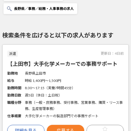
長野県／事務／総務・人事事務の求人
検索条件を広げると以下の求人があります
更新日：
4日前
派遣
【上田市】大手化学メーカーでの事務サポート
勤務地
長野県上田市
給与
時給 1,400円〜1,500円
勤務時間
8:30～17:15（実働7時間45分）
勤務日数
週5日（休日：土日祝）
職種分野
事務（一般・庶務事務、受付事務、営業事務、購買・リース事
務、生産管理事務）
仕事概要
大手化学メーカーの製造部門での事務サポート
詳細を見る
応募する