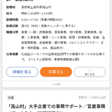
勤務地
長野県上高井郡高山村
給与
時給 1,400円〜1,550円
勤務時間
8:20～17:00（実働7時間40分）
勤務日数
週5日（休日：就業カレンダーに準ずる）
職種分野
事務（一般・庶務事務、貿易事務、受付事務、営業事務、総
務・人事事務、購買・リース事務、経理・財務事務、秘書、生
産管理事務、金融事務・銀行事務、OAインストラクター、文
献・特許調査、SDS、食品表示）
仕事概要
化成品メーカーでの品質保証部門での事務サポートのお仕事で
す。【ベトナム語使用／事務実務経験必要】
詳細を見る
応募する
気になる
1/2件目
更新日：
30日以上前
派遣
「高山村」大手企業での事務サポート／営業事務