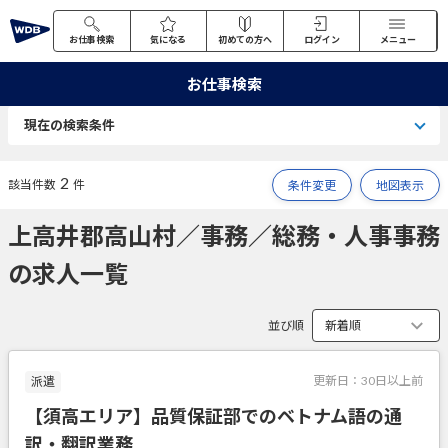
お仕事検索
気になる
初めての方へ
ログイン
メニュー
お仕事検索
現在の検索条件
2
該当件数
件
条件変更
地図表示
上高井郡高山村／事務／総務・人事事務
の求人一覧
並び順
更新日：
30日以上前
派遣
【須高エリア】品質保証部でのベトナム語の通
訳・翻訳業務