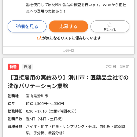
器を使用して原材料や製品の検査を行います。WDBから正社
員への登用の実績あり！
詳細を見る
応募する
気になる
1人
が気になるリストに
保存しています
1/5件目
更新日：
3日前
新着
派遣
【直接雇用の実績あり】滑川市：医薬品会社での
洗浄バリテーション業務
勤務地
富山県滑川市
給与
時給 1,500円〜1,550円
勤務時間
8:30～17:10（実働7時間40分）
勤務日数
週5日（休日：土日祝）
職種分野
バイオ・化学（秤量・サンプリング・分注、前処理・試薬調
製、手分析、機器分析）