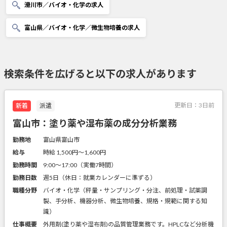
滑川市／バイオ・化学の求人
富山県／バイオ・化学／微生物培養の求人
検索条件を広げると以下の求人があります
更新日：
3日前
新着
派遣
富山市：塗り薬や湿布薬の成分分析業務
勤務地
富山県富山市
給与
時給 1,500円〜1,600円
勤務時間
9:00～17:00（実働7時間）
勤務日数
週5日（休日：就業カレンダーに準ずる）
職種分野
バイオ・化学（秤量・サンプリング・分注、前処理・試薬調
製、手分析、機器分析、微生物培養、規格・規範に関する知
識）
仕事概要
外用剤(塗り薬や湿布剤)の品質管理業務です。HPLCなど分析機