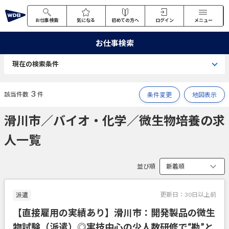
お仕事検索
気になる
初めての方へ
ログイン
メニュー
お仕事検索
現在の検索条件
3
該当件数
件
条件変更
地図表示
滑川市／バイオ・化学／微生物培養の求
人一覧
並び順
更新日：
30日以上前
派遣
【直接雇用の実績あり】滑川市：開発製品の微生
物試験（派遣）◎実技中心の少人数研修で“勘”と