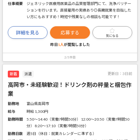
仕事概要
ジェネリック医療用医薬品の品質管理部門にて、洗浄バリテー
ションを行います。直接雇用の実績あり◎長期就業を目指した
い方にもおすすめ！時短や残業なしの相談も可能です！
詳細を見る
応募する
気になる
昨日
1人
が閲覧しました
2/5件目
更新日：
3日前
新着
派遣
高岡市・未経験歓迎！ドリンク剤の秤量と梱包作
業
勤務地
富山県高岡市
給与
時給 1,300円
勤務時間
5:50～14:40（実働7時間50分） 12:00～20:50（実働7時間50
分） 8:20～17:10（実働7時間50分）
勤務日数
週5日（休日：就業カレンダーに準ずる）