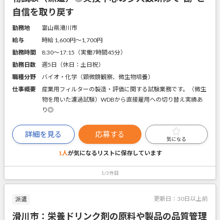
自信を取り戻す
勤務地
富山県滑川市
給与
時給 1,600円〜1,700円
勤務時間
8:30～17:15（実働7時間45分）
勤務日数
週5日（休日：土日祝）
職種分野
バイオ・化学（顕微鏡観察、微生物培養）
仕事概要
産業用フィルターの製造・評価に関する試験業務です。（微生
物を用いた濾過試験）WDBから直接雇用への切り替え実績あ
り◎
詳細を見る
応募する
気になる
1人
が気になるリストに
保存しています
1/3件目
更新日：
30日以上前
派遣
滑川市：栄養ドリンク剤の原料や製品の品質管理