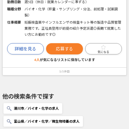
勤務日数
週5日（休日：就業カレンダーに準ずる）
職種分野
バイオ・化学（秤量・サンプリング・分注、前処理・試薬調
製）
仕事概要
妊娠検査薬やインフルエンザの検査キット等の製造や品質管理
業務です。正社員登用が前提の紹介予定派遣◎長期て就業した
い方にお勧めです◎
詳細を見る
応募する
気になる
4人
が気になるリストに
保存しています
5/5件目
他の検索条件で探す
滑川市／バイオ・化学の求人
富山県／バイオ・化学／微生物培養の求人