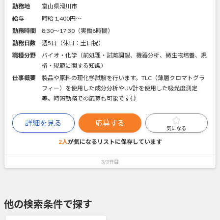
勤務地
富山県滑川市
給与
時給 1,400円〜
勤務時間
8:30～17:30（実働8時間）
勤務日数
週5日（休日：土日祝）
職種分野
バイオ・化学（前処理・試薬調製、機器分析、微生物培養、規
格・規範に関する知識）
仕事概要
製品や原料の理化学試験を行います。TLC（薄層クロマトグラ
フィー）を使用した成分分析やUV計を使用した吸光度測定
等。時短勤務での応募も可能です◎
詳細を見る
応募する
気になる
2人
が気になるリストに
保存しています
3/3件目
他の検索条件で探す