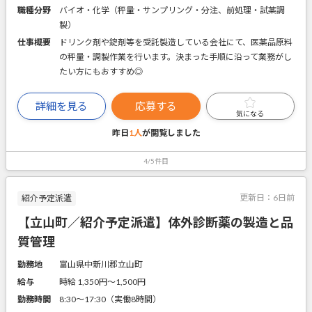
職種分野
バイオ・化学（秤量・サンプリング・分注、前処理・試薬調
製）
仕事概要
ドリンク剤や錠剤等を受託製造している会社にて、医薬品原料
の秤量・調製作業を行います。決まった手順に沿って業務がし
たい方にもおすすめ◎
詳細を見る
応募する
気になる
昨日
1人
が閲覧しました
4/5件目
更新日：
6日前
紹介予定派遣
【立山町／紹介予定派遣】体外診断薬の製造と品
質管理
勤務地
富山県中新川郡立山町
給与
時給 1,350円〜1,500円
勤務時間
8:30～17:30（実働8時間）