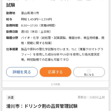
試験
勤務地
富山県滑川市
給与
時給 1,450円〜1,550円
勤務時間
8:30～17:30（実働8時間）
勤務日数
週5日（休日：土日祝）
職種分野
バイオ・化学（前処理・試薬調製、機器分析、微生物培養、規
格・規範に関する知識）
仕事概要
製品や原料の理化学試験を行います。TLC（薄層クロマトグラ
フィー）を使用した成分分析やUV計を使用した吸光度測定
等。時短勤務での応募も可能です◎
詳細を見る
応募する
気になる
2/3件目
更新日：
30日以上前
派遣
滑川市：ドリンク剤の品質管理試験