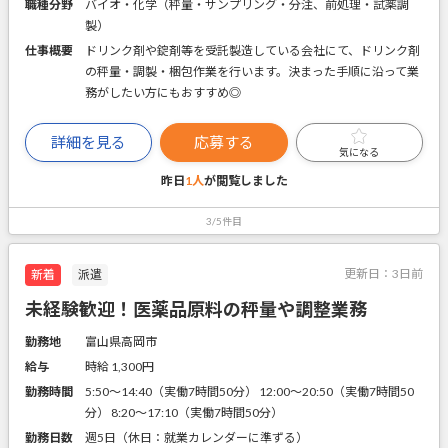
職種分野
バイオ・化学（秤量・サンプリング・分注、前処理・試薬調
製）
仕事概要
ドリンク剤や錠剤等を受託製造している会社にて、ドリンク剤
の秤量・調製・梱包作業を行います。決まった手順に沿って業
務がしたい方にもおすすめ◎
詳細を見る
応募する
気になる
昨日
1人
が閲覧しました
3/5件目
更新日：
3日前
新着
派遣
未経験歓迎！医薬品原料の秤量や調整業務
勤務地
富山県高岡市
給与
時給 1,300円
勤務時間
5:50～14:40（実働7時間50分） 12:00～20:50（実働7時間50
分） 8:20～17:10（実働7時間50分）
勤務日数
週5日（休日：就業カレンダーに準ずる）