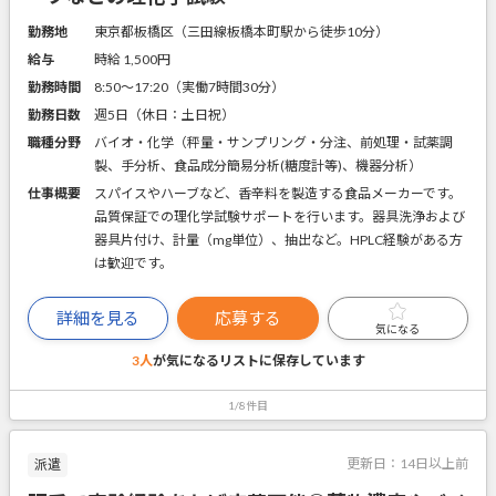
勤務地
東京都板橋区（三田線板橋本町駅から徒歩10分）
給与
時給 1,500円
勤務時間
8:50～17:20（実働7時間30分）
勤務日数
週5日（休日：土日祝）
職種分野
バイオ・化学（秤量・サンプリング・分注、前処理・試薬調
製、手分析、食品成分簡易分析(糖度計等)、機器分析）
仕事概要
スパイスやハーブなど、香辛料を製造する食品メーカーです。
品質保証での理化学試験サポートを行います。器具洗浄および
器具片付け、計量（mg単位）、抽出など。HPLC経験がある方
は歓迎です。
詳細を見る
応募する
気になる
3人
が気になるリストに
保存しています
1/8件目
更新日：
14日以上前
派遣