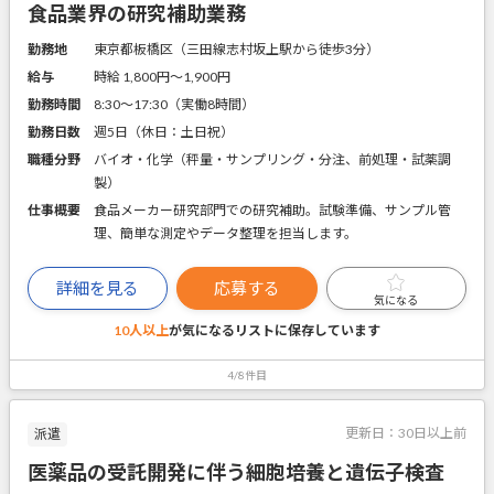
食品業界の研究補助業務
勤務地
東京都板橋区（三田線志村坂上駅から徒歩3分）
給与
時給 1,800円〜1,900円
勤務時間
8:30～17:30（実働8時間）
勤務日数
週5日（休日：土日祝）
職種分野
バイオ・化学（秤量・サンプリング・分注、前処理・試薬調
製）
仕事概要
食品メーカー研究部門での研究補助。試験準備、サンプル管
理、簡単な測定やデータ整理を担当します。
詳細を見る
応募する
気になる
10人以上
が気になるリストに
保存しています
4/8件目
更新日：
30日以上前
派遣
医薬品の受託開発に伴う細胞培養と遺伝子検査