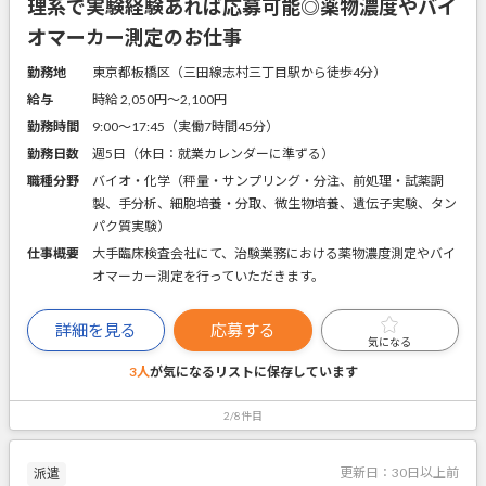
理系で実験経験あれば応募可能◎薬物濃度やバイ
オマーカー測定のお仕事
勤務地
東京都板橋区（三田線志村三丁目駅から徒歩4分）
給与
時給 2,050円〜2,100円
勤務時間
9:00～17:45（実働7時間45分）
勤務日数
週5日（休日：就業カレンダーに準ずる）
職種分野
バイオ・化学（秤量・サンプリング・分注、前処理・試薬調
製、手分析、細胞培養・分取、微生物培養、遺伝子実験、タン
パク質実験）
仕事概要
大手臨床検査会社にて、治験業務における薬物濃度測定やバイ
オマーカー測定を行っていただきます。
詳細を見る
応募する
気になる
3人
が気になるリストに
保存しています
2/8件目
更新日：
30日以上前
派遣