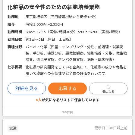
化粧品の安全性のための細胞培養業務
勤務地
東京都板橋区（三田線蓮根駅から徒歩12分）
給与
時給 2,000円〜2,350円
勤務時間
8:45～17:15（実働7時間30分） 9:00～16:00（実働6時間）
勤務日数
週3日～5日（休日：土日祝）
職種分野
バイオ・化学（秤量・サンプリング・分注、前処理・試薬調
製、手分析、機器分析、顕微鏡観察、細胞培養・分取、微生物
培養、遺伝子実験、タンパク質実験、病理・臨床検査）
仕事概要
化粧品の研究開発をしている企業にて、化粧品の成分や商品を
用いて皮膚への有効性や安全性の評価を行います。
詳細を見る
応募する
気になる
8人
が気になるリストに
保存しています
3/8件目
更新日：
30日以上前
派遣