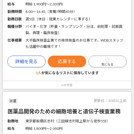
給与
時給 1,900円〜2,030円
勤務時間
8:00～16:45（実働7時間45分）
勤務日数
週5日（休日：就業カレンダーに準ずる）
職種分野
バイオ・化学（秤量・サンプリング・分注、前処理・試薬調
製、病理・臨床検査）
仕事概要
大手臨床検査企業での検体検査のお仕事です。WDBスタッフ
も活躍中の職場です！
詳細を見る
応募する
気になる
3人
が気になるリストに
保存しています
6/8件目
更新日：
30日以上前
派遣
医薬品開発のための細胞培養と遺伝子検査業務
勤務地
東京都板橋区志村（三田線志村坂上駅から徒歩5分）
給与
時給 1,800円〜2,000円