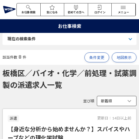
お仕事検索
気になる
初めての方へ
ログイン
メニュー
お仕事検索
現在の検索条件
8
該当件数
件
条件変更
地図表示
板橋区／バイオ・化学／前処理・試薬調
製の派遣求人一覧
並び順
更新日：
14日以上前
派遣
【身近な分析から始めませんか？】スパイスやハ
ーブなどの理化学試験