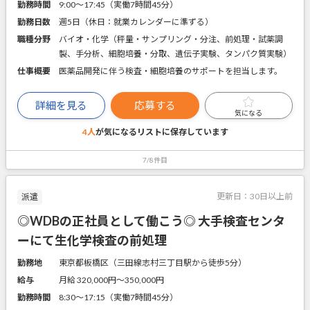
勤務時間
9:00～17:45（実働7時間45分）
勤務日数
週5日（休日：就業カレンダーに準ずる）
職種分野
バイオ・化学（秤量・サンプリング・分注、前処理・試薬調
製、手分析、細胞培養・分取、遺伝子実験、タンパク質実験）
仕事概要
医薬品開発に伴う検査・細胞培養のサポートを担当します。
詳細を見る
応募する
気になる
4人
が気になるリストに
保存しています
7/8件目
更新日：
30日以上前
派遣
◎WDBの正社員として働こう◎ 大手検査センタ
ーにて生化学検査の前処理
勤務地
東京都板橋区（三田線志村三丁目駅から徒歩5分）
給与
月給 320,000円〜350,000円
勤務時間
8:30～17:15（実働7時間45分）