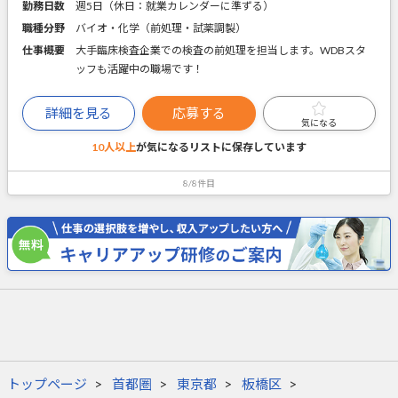
勤務日数
週5日（休日：就業カレンダーに準ずる）
職種分野
バイオ・化学（前処理・試薬調製）
仕事概要
大手臨床検査企業での検査の前処理を担当します。WDBスタ
ッフも活躍中の職場です！
詳細を見る
応募する
気になる
10人以上
が気になるリストに
保存しています
8/8件目
トップページ
首都圏
東京都
板橋区