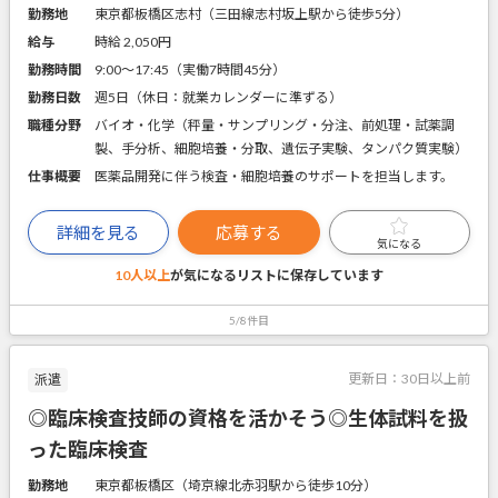
勤務地
東京都板橋区志村（三田線志村坂上駅から徒歩5分）
給与
時給 2,050円
勤務時間
9:00～17:45（実働7時間45分）
勤務日数
週5日（休日：就業カレンダーに準ずる）
職種分野
バイオ・化学（秤量・サンプリング・分注、前処理・試薬調
製、手分析、細胞培養・分取、遺伝子実験、タンパク質実験）
仕事概要
医薬品開発に伴う検査・細胞培養のサポートを担当します。
詳細を見る
応募する
気になる
10人以上
が気になるリストに
保存しています
5/8件目
更新日：
30日以上前
派遣
◎臨床検査技師の資格を活かそう◎生体試料を扱
った臨床検査
勤務地
東京都板橋区（埼京線北赤羽駅から徒歩10分）